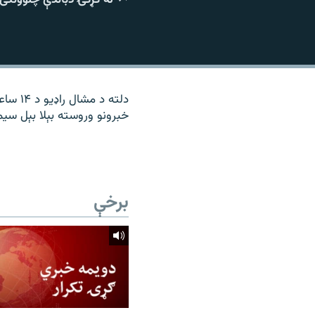
۱۴ ساعته راډیويي خپرونې
رشئ
دلته د
خبرونو وروسته بېلا بېل سیمه
برخې