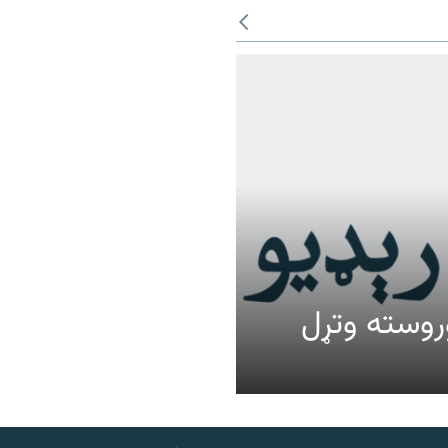
عالیت وروسته وتړل