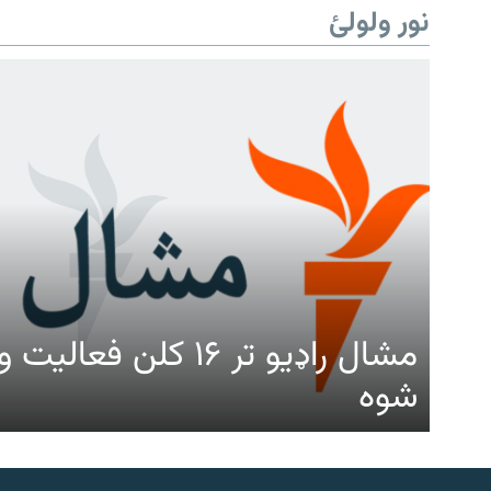
نور ولولئ
مشال راډیو تر ۱۶ کلن ف
شوه