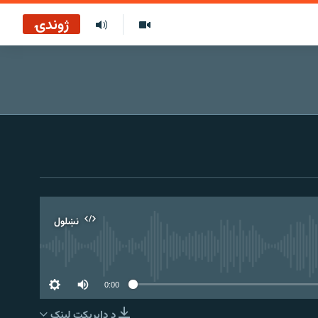
ژوندۍ
نښلول
0:00
د ډاېرېکټ لېنک