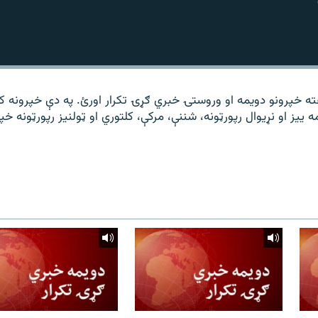
 مشال راډیو د ۱۴ ساعته خپرونو دویمه او وروستۍ خبري ګړۍ تکرار اورئ. په دې خپرونه 
 ییز او نړیوال رپورټونه، شننې، مرکې، کلتوري او ټولنیز رپورټونه خپ