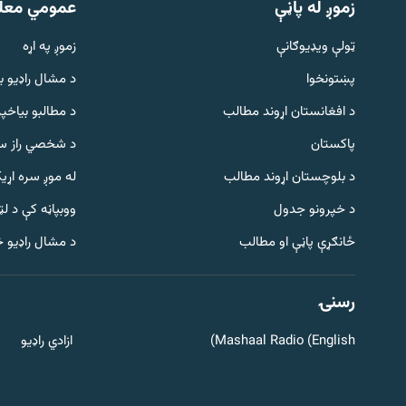
زموږ له پاڼې
عمومي معل
ټولې ویډیوګانې
زموږ په اړه
پښتونخوا
د مشال راډيو ب
د افغانستان اړوند مطالب
د مطالبو بیاخپر
پاکستان
د شخصي راز سا
د بلوچستان اړوند مطالب
له موږ سره اړی
د خپرونو جدول
ووبپاڼه کې د ل
Gandhara
ځانګړې پاڼې او مطالب
د مشال راډیو 
موږ وڅارئ
رسنۍ
Mashaal Radio (English)
ازادي راډیو
د ازادې اروپا راډیو ټولې ووبپاڼې