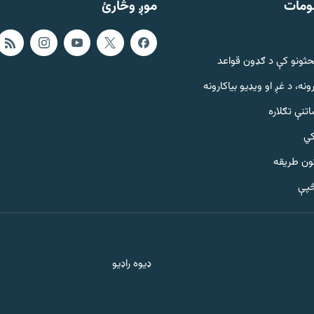
ومات
موږ وڅارئ
حثونو کې د ګډون قواعد
ونه، د غږ او ویډیو بیاکارونه
تنې تګلاره
کي
ټون طریقه
څپې
ډیوه راډیو