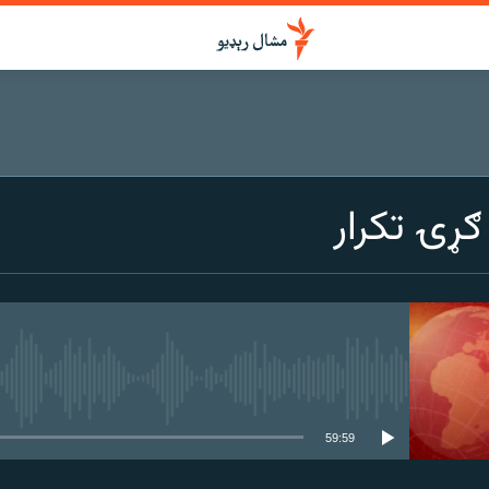
ړۍ تکرار
هېڅ میډیايي سرچینه اوس نشته
59:59