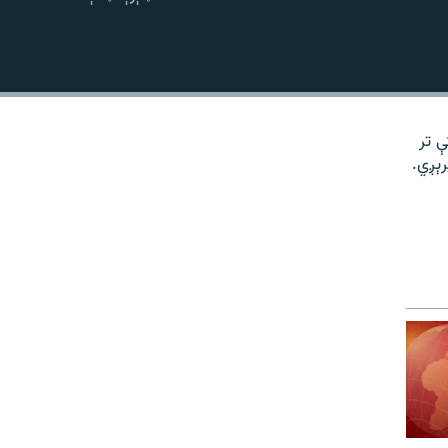
نښلول
کې تر
رېږي.