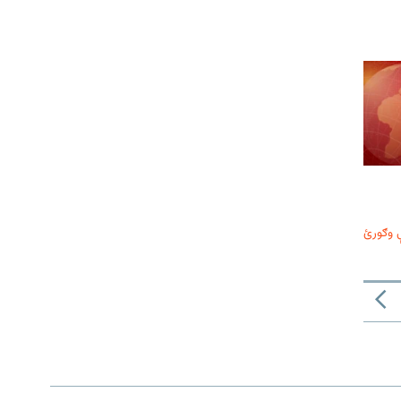
 وګورئ