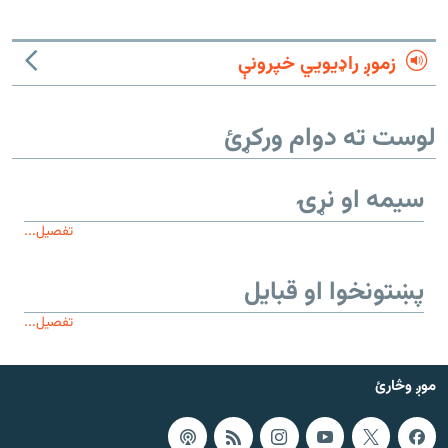
زموږ راډیويي خپرونې
لوست ته دوام ورکړئ
سیمه او نړۍ
تفصیل...
پښتونخوا او قبایل
تفصیل...
موږ وڅارئ