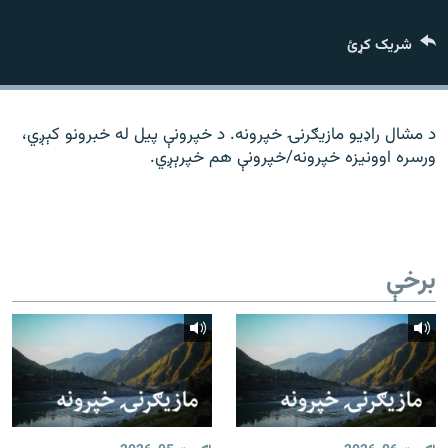
رشئ
۱۴ ساعته راډیويي خپرونې
شریک کړئ
Gandhara
موږ وڅارئ
د مشال راډیو مازیګرنۍ خپرونه. د خپرونې پیل له خبرونو کېږي،
ورسره اوونیزه خپرونه/خپرونې هم خپرېږي.
د ازادې اروپا راډیو ټولې ووبپاڼې
برخې