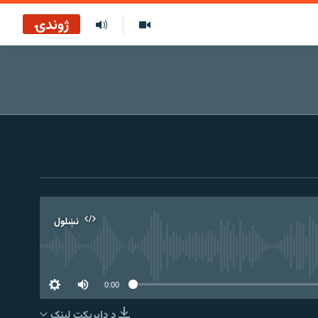
ژوندۍ
نښلول
0:00
د ډاېرېکټ لېنک