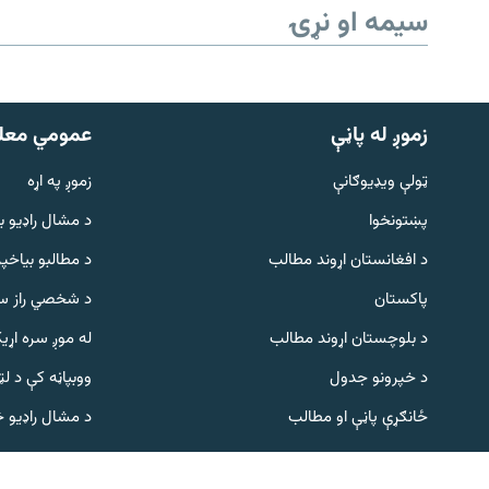
سیمه او نړۍ
زموږ له پاڼې
عمومي معل
ټولې ویډیوګانې
زموږ په اړه
پښتونخوا
د مشال راډيو ب
Gandhara
د افغانستان اړوند مطالب
د مطالبو بیاخپر
پاکستان
د شخصي راز سا
موږ وڅارئ
د بلوچستان اړوند مطالب
له موږ سره اړی
د خپرونو جدول
ووبپاڼه کې د ل
د ازادې اروپا راډیو ټولې ووبپاڼې
ځانګړې پاڼې او مطالب
د مشال راډیو 