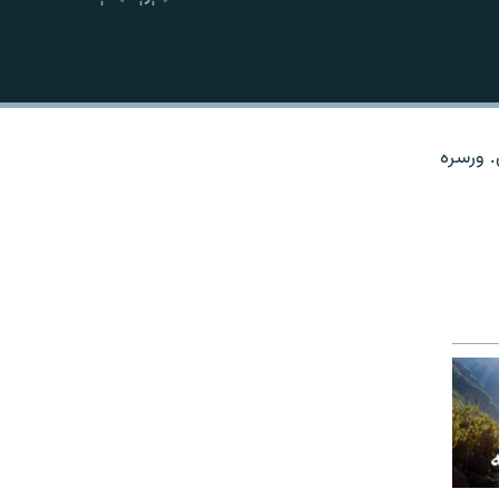
نښلول
. ورسره