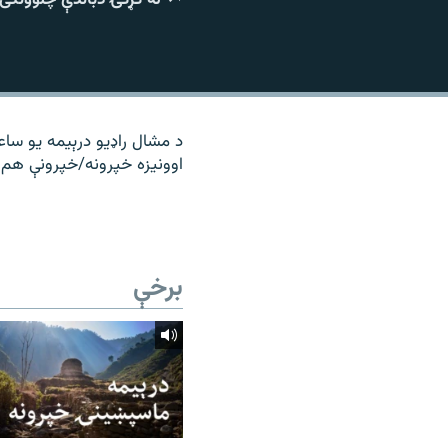
۱۴ ساعته راډیويي خپرونې
رشئ
د مشال راډیو درېیمه یو ساع
اوونیزه خپرونه/خپرونې هم 
برخې