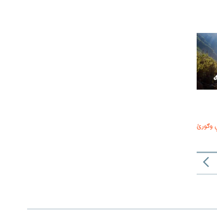
 وګورئ