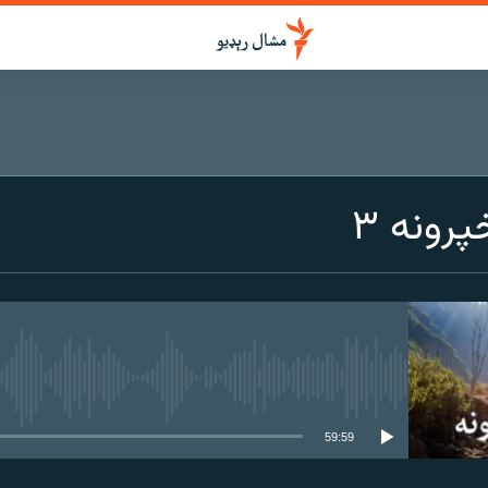
رونه ۳
هېڅ میډیايي سرچینه اوس نشته
59:59