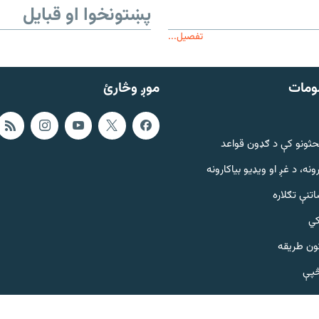
پښتونخوا او قبایل
تفصیل...
ومات
موږ وڅارئ
حثونو کې د ګډون قواعد
ونه، د غږ او ویډیو بیاکارونه
تنې تګلاره
کي
ټون طریقه
څپې