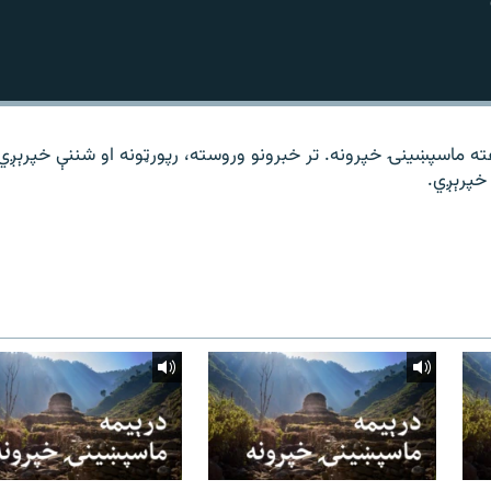
ته ماسپښینۍ خپرونه. تر خبرونو وروسته، رپورټونه او شننې خپرېږي
خپرېږي.