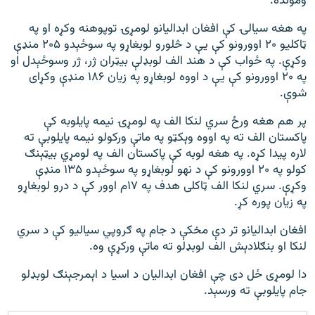
ومونده.
په هغه سیالۍ کې افغان ابدالیانو لومړۍ توپوهنه وکړه او په
ټاکلیو ۲۰ اوورونو کې یې د څلورو لوبغاړو په سوځېدو ۲۰۵ منډې
وکړې. په ځواب کې د هند الف لوبډلې بیټران ژر، ژر وسوځېدل او
په ۲۰ اوورونو کې یې د اووه لوبغاړو په زیان ۱۸۶ منډې وکړای
شوې.
پر هم هغه ورځ سري لنکا الف په لومړۍ نیمه پایلوبه کې
پاکستان الف ته په اووه وېکټو په ماتې ورکولو نیمه پایلوبې ته
لاره پیدا کړه. په هغه لوبه کې پاکستان الف په لومړي بيټېنګ
کولو په ۲۰ اوورونو کې د نهو لوبغاړو په سوځېدو ۱۳۵ منډې
وکړې. سري لنکا الف ټاکلی هدف په ۱۷م اوور کې د درو لوبغاړو
په زیان پوره کړ.
افغان ابدالیانو تر دې مخکې د جام په ګروپي سیالیو کې د سري
لنکا او بنګلادېش الف لوبډلو ته ماتې ورکړې وه.
دا لومړی ځل دی چې افغان ابدالیان د اسیا د اېمرجېنګ لوبډلو
جام پایلوبې ته ورسېد.