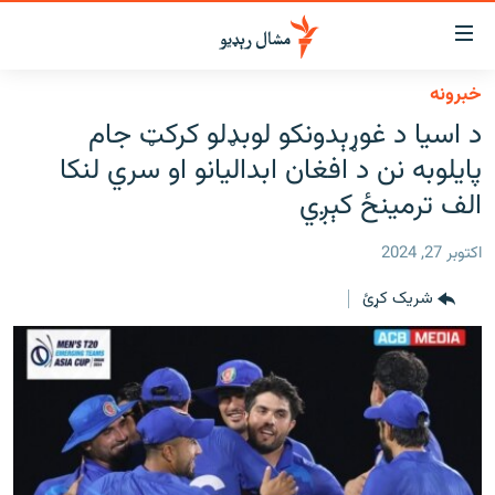
اسرسي
ای
خبرونه
کور
مومي
د اسیا د غوړېدونکو لوبډلو کرکټ جام
اڼې
لنډ خبرونه
پایلوبه نن د افغان ابدالیانو او سري لنکا
ا
وضوع
پښتونخوا او قبایل
الف ترمینځ کېږي
ه
بلوچستان
اړ
اکتوبر 27, 2024
ئ
پاکستان
مومي
شریک کړئ
افغانستان
ا
ورپاڼې
نړۍ
ه
ځانګړې مرکې، شننې
اړ
ئ
انځور او ویډیو
ټون
ه
اوونیزې خپرونې