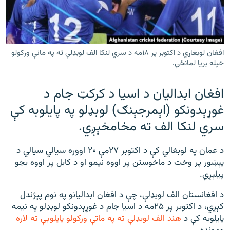
رشئ
۱۴ ساعته راډیويي خپرونې
Gandhara
افغان لوبغاړي د اکتوبر پر ۱۸مه د سري لنکا الف لوبډلې ته په ماتې ورکولو
خپله بریا لمانځي.
موږ وڅارئ
افغان ابدالیان د اسیا د کرکټ جام د
غوړېدونکو (اېمرجېنګ) لوبډلو په پایلوبه کې
د ازادې اروپا راډیو ټولې ووبپاڼې
سري لنکا الف ته مخامخېږي.
د عمان په لوبغالي کې د اکتوبر ۲۷مې ۲۰ اووره سیالي سیالي د
پېښور پر وخت د ماخوستن پر اووه نیمو او د کابل پر اووه بجو
پیلېږي.
د افغانستان الف لوبډلې، چې د افغان ابدالیانو په نوم پېژندل
کېږي، د اکتوبر پر ۲۵مه د اسیا جام د غوړېدونکو لوبډلو په نیمه
پایلوبه کې د
هند الف لوبډلې ته په ماتې ورکولو پایلوبې ته لاره