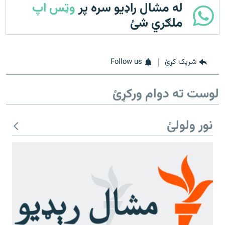
له مشال راډیو سره پر
وټس اپ
ملګري شئ
شریک کړئ
Follow us
لوست ته دوام ورکړئ
نور ولولئ