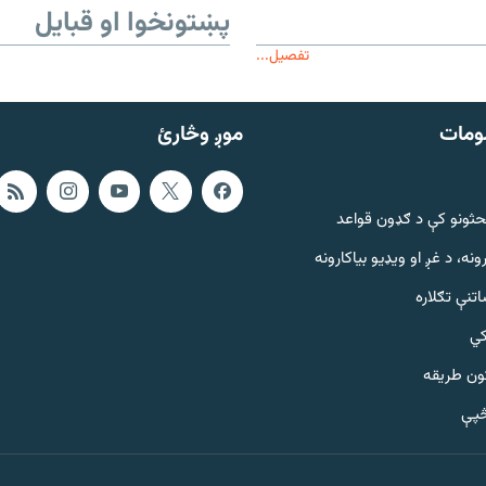
پښتونخوا او قبایل
تفصیل...
ومات
موږ وڅارئ
حثونو کې د ګډون قواعد
ونه، د غږ او ویډیو بیاکارونه
تنې تګلاره
کي
ټون طریقه
څپې