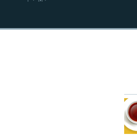
نښلول