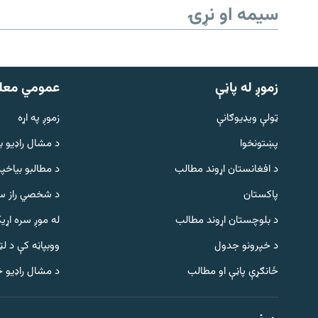
سیمه او نړۍ
زموږ له پاڼې
عمومي معل
ټولې ویډیوګانې
زموږ په اړه
پښتونخوا
د مشال راډيو ب
د افغانستان اړوند مطالب
د مطالبو بیاخپر
پاکستان
د شخصي راز سا
د بلوچستان اړوند مطالب
له موږ سره اړی
د خپرونو جدول
ووبپاڼه کې د ل
Gandhara
ځانګړې پاڼې او مطالب
د مشال راډیو 
موږ وڅارئ