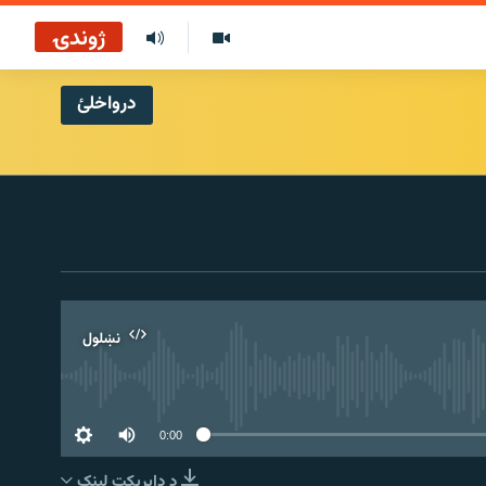
ژوندۍ
درواخلئ
نښلول
0:00
د ډاېرېکټ لېنک