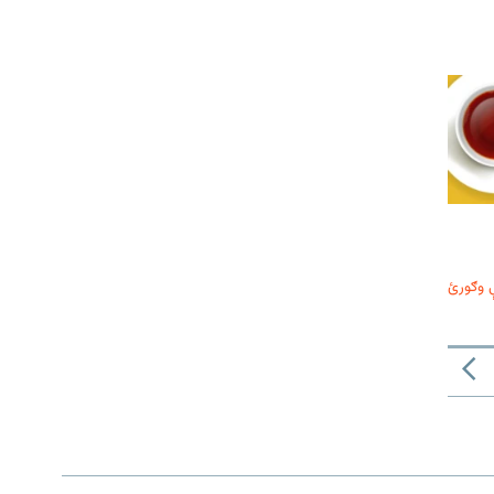
 وګورئ