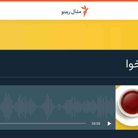
درواخلئ
وا
ګډ یې کړئ یا واخلئ
هېڅ میډیايي سرچینه اوس نشته
59:59