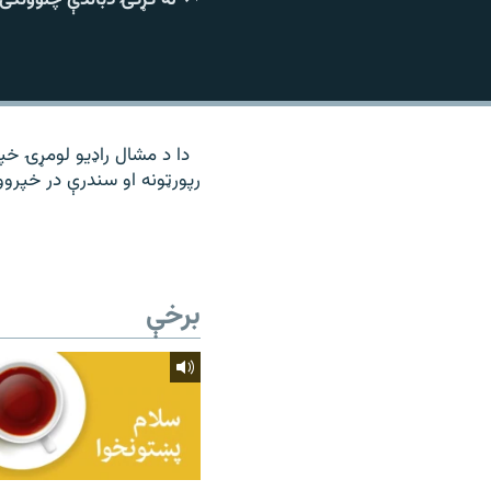
۱۴ ساعته راډیويي خپرونې
رشئ
دا د مشال راډیو لومړۍ خپرو
رپورټونه او سندرې در خپروو
برخې