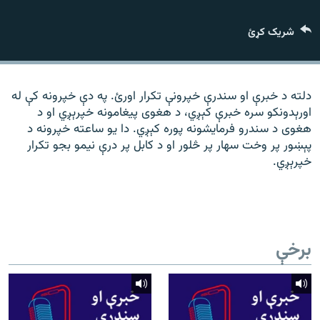
رشئ
۱۴ ساعته راډیويي خپرونې
شریک کړئ
Gandhara
موږ وڅارئ
دلته د خبرې او سندرې خپرونې تکرار اورئ. په دې خپرونه کې له
اورېدونکو سره خبرې کېږي، د هغوی پیغامونه خپرېږي او د
هغوی د سندرو فرمایشونه پوره کېږي. دا یو ساعته خپرونه د
پېښور پر وخت سهار پر څلور او د کابل پر درې نیمو بجو تکرار
د ازادې اروپا راډیو ټولې ووبپاڼې
خپرېږي.
برخې