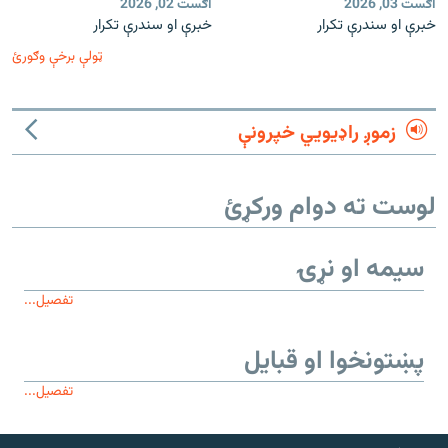
اګست 03, 2026
اګست 02, 2026
خبرې او سندرې تکرار
خبرې او سندرې تکرار
ټولې برخې وګورئ
زموږ راډیويي خپرونې
لوست ته دوام ورکړئ
سیمه او نړۍ
تفصیل...
پښتونخوا او قبایل
تفصیل...