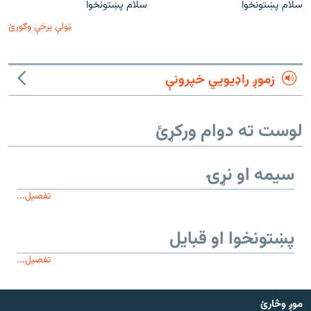
سلام پښتونخوا
سلام پښتونخوا
ټولې برخې وګورئ
زموږ راډیويي خپرونې
لوست ته دوام ورکړئ
سیمه او نړۍ
تفصیل...
پښتونخوا او قبایل
تفصیل...
موږ وڅارئ