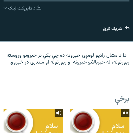
رشئ
۱۴ ساعته راډیويي خپرونې
د ډاېرېکټ لېنک
Gandhara
شریک کړئ
موږ وڅارئ
دا د مشال راډیو لومړۍ خپرونه ده چې پکې تر خبرونو وروسته
رپورټونه، له خبریالانو خبرونه او رپورټونه او سندرې در خپروو.
د ازادې اروپا راډیو ټولې ووبپاڼې
برخې