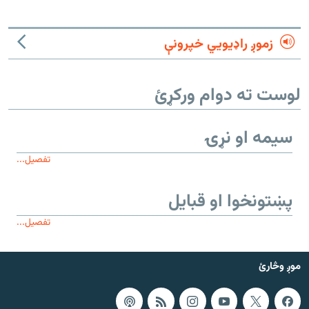
زموږ راډیويي خپرونې
لوست ته دوام ورکړئ
سیمه او نړۍ
تفصیل...
پښتونخوا او قبایل
تفصیل...
موږ وڅارئ