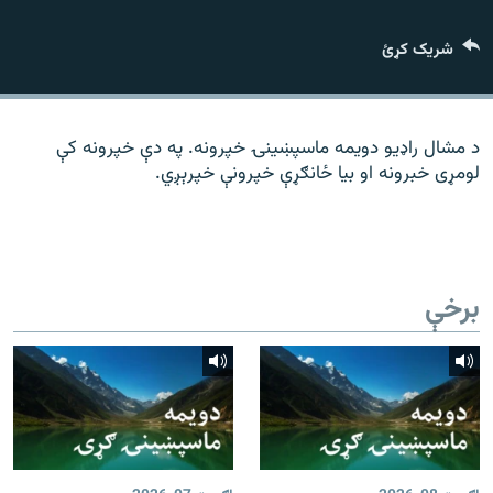
رشئ
۱۴ ساعته راډیويي خپرونې
شریک کړئ
Gandhara
موږ وڅارئ
د مشال راډیو دویمه ماسپښینۍ خپرونه. په دې خپرونه کې
لومړی خبرونه او بیا ځانګړې خپرونې خپرېږي.
د ازادې اروپا راډیو ټولې ووبپاڼې
برخې