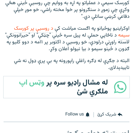
کورسک سیمې د عملیاتو په اړه به ووایم چې روسیې ځینې هڅې
وکړې چې زموږ د سنګرونو پر خوا مخته راشي، خو موږ خپلې
دفاعي کرښې ساتلې دي."
اوکراینیو پوځیانو په اګست میاشت کې
د روسیې پر کورسک
سیمه
د ناڅاپي حملې له پیل سره ځینې "چټکې" او "حیرانوونکې"
لاسته راوړنې درلودې، خو روسیې د اکتوبر پر ۱۱مه د دوو کلیو په
ګډون د ځینو سیمو د بیا نیولو اعلان وکړ.
البته د جګړې له ډګره راغلي راپورونه په بې پرې ډول نه شي
تاییدېدلای.
له مشال راډیو سره پر
وټس اپ
ملګري شئ
شریک کړئ
Follow us