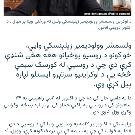
رشئ
۱۴ ساعته راډیويي خپرونې
Gandhara
د اوکراین ولسمشر وولودیمیر زېلېنسکي ولس ته ورځنۍ وینا پر مهال ـ د
اکتوبر دویمې انځور.
موږ وڅارئ
ولسمشر وولودیمیر زېلېنسکي وايي،
ځواکونو د روسیو پوځیانو هغه هڅې شنډې
کړې دي چې د روسیې له کورسک سیمې
د ازادې اروپا راډیو ټولې ووبپاڼې
څخه یې د اوکراینیو سرتېرو ایستلو لپاره
پیل کړې وې.
دا په داسې حال کې ده چې د اکتوبر له ۱۱مې راهیسې په ۲۴
ساعتونو کې د روسیې په راکټي حملو کې لږ تر لږه پینځه اوکرایني
وګړي وژل شوي دي.
زېلېنسکي د اکتوبر پر ۱۲مه په ویډیويي وینا کې د روسیې د دې
ادعا په ځواب کې چې په سیمه کې یې پرمختګونه کړي، وویل، "د