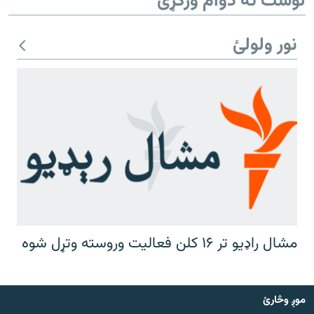
لوست ته دوام ورکړئ
نور ولولئ
مشال راډیو تر ۱۶ کلن فعالیت وروسته وتړل شوه
موږ وڅارئ