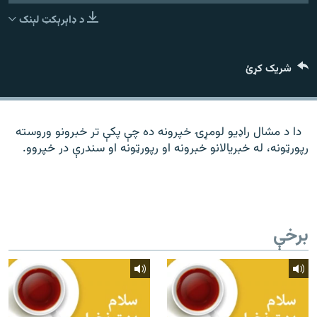
رشئ
۱۴ ساعته راډیويي خپرونې
د ډاېرېکټ لېنک
Gandhara
شریک کړئ
موږ وڅارئ
دا د مشال راډیو لومړۍ خپرونه ده چې پکې تر خبرونو وروسته
رپورټونه، له خبریالانو خبرونه او رپورټونه او سندرې در خپروو.
د ازادې اروپا راډیو ټولې ووبپاڼې
برخې