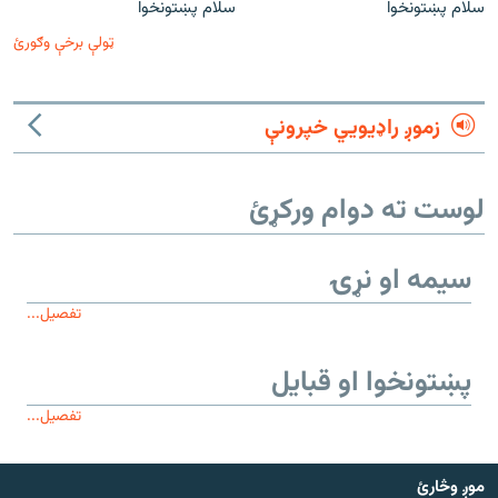
سلام پښتونخوا
سلام پښتونخوا
ټولې برخې وګورئ
زموږ راډیويي خپرونې
لوست ته دوام ورکړئ
سیمه او نړۍ
تفصیل...
پښتونخوا او قبایل
تفصیل...
موږ وڅارئ