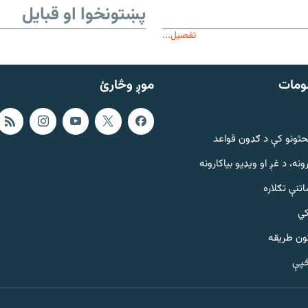
پښتونخوا او قبایل
تفصیل...
ومات
موږ وڅارئ
حثونو کې د ګډون قواعد
ونه، د غږ او ویډیو بیاکارونه
تنې تګلاره
کي
ټون طریقه
څپې