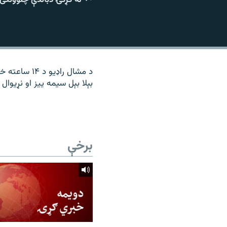
۱۴ ساعته راډیويي خپرونې
رشئ
د مشال راډی
بېلا بېل سیمه ییز او نړیوال 
برخې