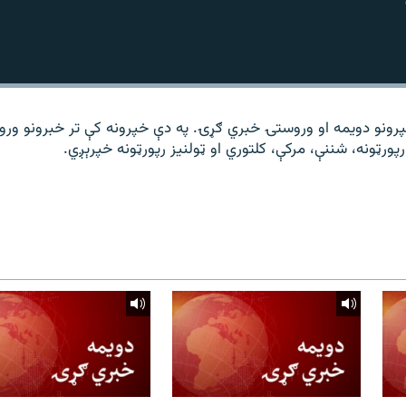
و د ۱۴ ساعته خپرونو دویمه او وروستۍ خبري ګړۍ. په دې خپرونه کې تر خبرونو ور
رپورټونه، شننې، مرکې، کلتوري او ټولنیز رپورټونه خپرېږي.