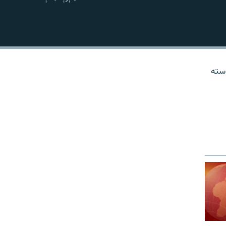
نښلول
وسته