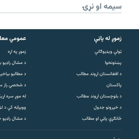
سیمه او نړۍ
زموږ له پاڼې
عمومي معل
ټولې ویډیوګانې
زموږ په اړه
پښتونخوا
د مشال راډيو ب
د افغانستان اړوند مطالب
د مطالبو بیاخپر
پاکستان
د شخصي راز سا
د بلوچستان اړوند مطالب
له موږ سره اړی
د خپرونو جدول
ووبپاڼه کې د ل
Gandhara
ځانګړې پاڼې او مطالب
د مشال راډیو 
موږ وڅارئ