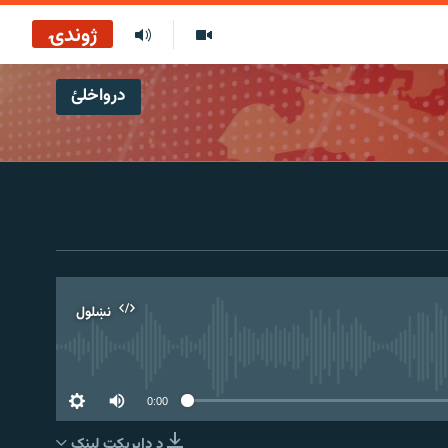
ژوندۍ
درواخلئ
نښلول
0:00
د ډاېرېکټ لېنک