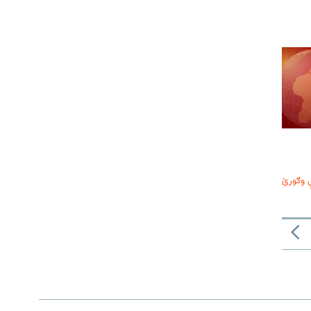
 وګورئ