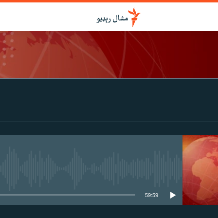
درواخلئ
ګډ یې کړئ یا واخلئ
هېڅ میډیايي سرچینه اوس نشته
59:59