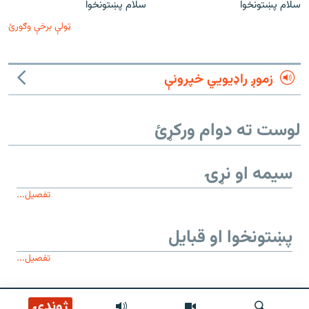
سلام پښتونخوا
سلام پښتونخوا
ټولې برخې وګورئ
زموږ راډیويي خپرونې
لوست ته دوام ورکړئ
سیمه او نړۍ
تفصیل...
پښتونخوا او قبایل
تفصیل...
موږ وڅارئ
ژوندۍ