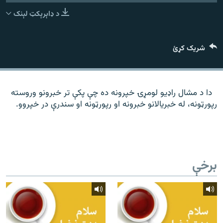
رشئ
۱۴ ساعته راډیويي خپرونې
د ډاېرېکټ لېنک
Gandhara
شریک کړئ
موږ وڅارئ
دا د مشال راډیو لومړۍ خپرونه ده چې پکې تر خبرونو وروسته
رپورټونه، له خبریالانو خبرونه او رپورټونه او سندرې در خپروو.
د ازادې اروپا راډیو ټولې ووبپاڼې
برخې