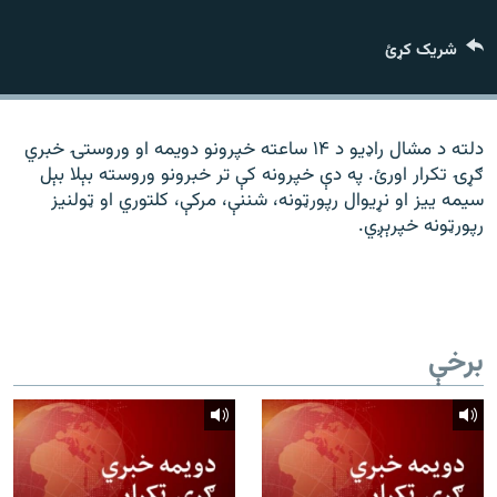
رشئ
۱۴ ساعته راډیويي خپرونې
شریک کړئ
Gandhara
موږ وڅارئ
دلته د مشال راډیو د ۱۴ ساعته خپرونو دویمه او وروستۍ خبري
ګړۍ تکرار اورئ. په دې خپرونه کې تر خبرونو وروسته بېلا بېل
سیمه ییز او نړیوال رپورټونه، شننې، مرکې، کلتوري او ټولنیز
رپورټونه خپرېږي.
د ازادې اروپا راډیو ټولې ووبپاڼې
برخې