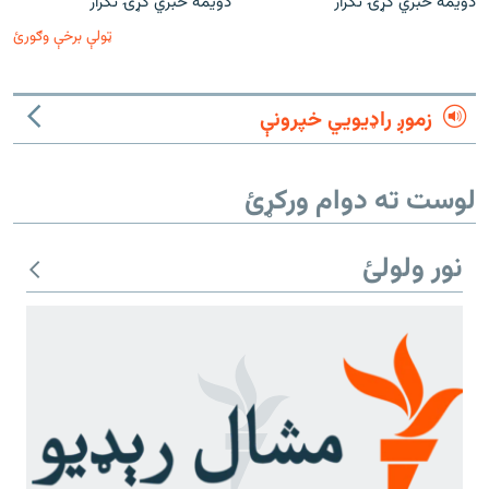
دویمه خبري ګړۍ تکرار
دویمه خبري ګړۍ تکرار
ټولې برخې وګورئ
زموږ راډیويي خپرونې
لوست ته دوام ورکړئ
نور ولولئ