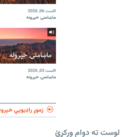
اګست 06, 2026
ماښامنۍ خپرونه
اګست 03, 2026
ماښامنۍ خپرونه
زموږ راډیويي خپرون
لوست ته دوام ورکړئ