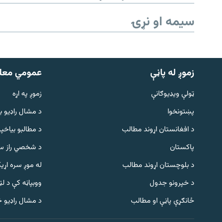
سیمه او نړۍ
زموږ له پاڼې
عمومي معل
ټولې ویډیوګانې
زموږ په اړه
پښتونخوا
د مشال راډيو ب
د افغانستان اړوند مطالب
د مطالبو بیاخپر
پاکستان
د شخصي راز سا
د بلوچستان اړوند مطالب
له موږ سره اړی
د خپرونو جدول
ووبپاڼه کې د ل
Gandhara
ځانګړې پاڼې او مطالب
د مشال راډیو 
موږ وڅارئ