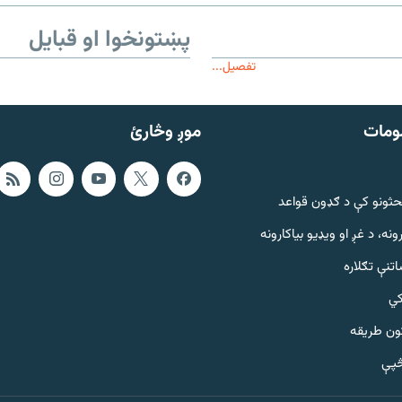
پښتونخوا او قبایل
تفصیل...
ومات
موږ وڅارئ
حثونو کې د ګډون قواعد
ونه، د غږ او ویډیو بیاکارونه
تنې تګلاره
کي
ټون طریقه
څپې