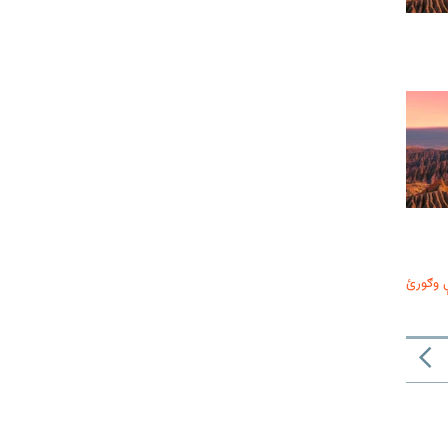
 وګورئ