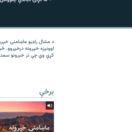
۱۴ ساعته راډیويي خپرونې
رشئ
د مشال راډیو ماښامنۍ خپرون
اوونیزه خپرونه درخپروو. ځ
کړې وي چې تر خبرونو سمد
برخې