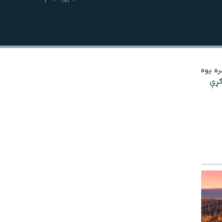
نښلول
ره یوه
ګړې