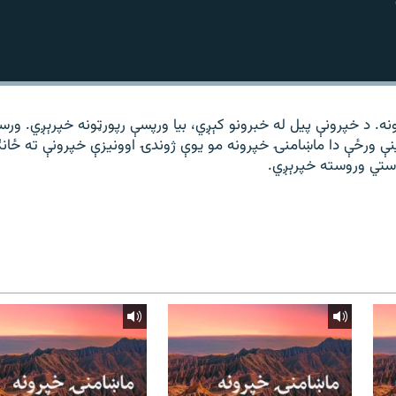
ه. د خپرونې پیل له خبرونو کېږي، بیا ورپسې رپورټونه خپرېږي. ورس
ینې ورځې دا ماښامنۍ خپرونه مو یوې ژوندۍ اوونیزې خپرونې ته ځان
ستي وروسته خپرېږي.