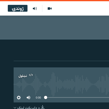
ژوندۍ
نښلول
0:00
د ډاېرېکټ لېنک