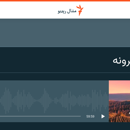
ونه
هېڅ میډیايي سرچینه اوس نشته
59:59