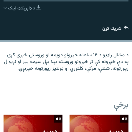
رشئ
۱۴ ساعته راډیويي خپرونې
د ډاېرېکټ لېنک
Gandhara
شریک کړئ
موږ وڅارئ
د مشال راډیو د ۱۴ ساعته خپرونو دویمه او وروستۍ خبري ګړۍ.
په دې خپرونه کې تر خبرونو وروسته بېلا بېل سیمه ییز او نړیوال
د ازادې اروپا راډیو ټولې ووبپاڼې
رپورټونه، شننې، مرکې، کلتوري او ټولنیز رپورټونه خپرېږي.
برخې