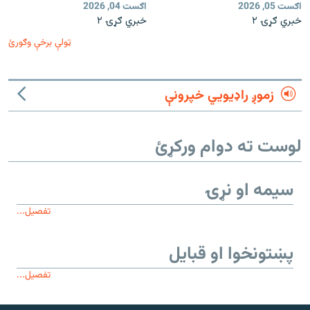
اګست 05, 2026
اګست 04, 2026
خبري ګړۍ ۲
خبري ګړۍ ۲
ټولې برخې وګورئ
زموږ راډیويي خپرونې
لوست ته دوام ورکړئ
سیمه او نړۍ
تفصیل...
پښتونخوا او قبایل
تفصیل...