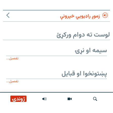
زموږ راډیويي خپرونې
لوست ته دوام ورکړئ
سیمه او نړۍ
تفصیل...
پښتونخوا او قبایل
تفصیل...
موږ وڅارئ
ژوندۍ