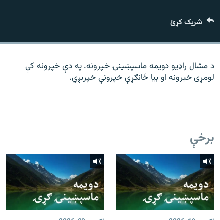
رشئ
۱۴ ساعته راډیويي خپرونې
شریک کړئ
Gandhara
موږ وڅارئ
د مشال راډیو دویمه ماسپښینۍ خپرونه. په دې خپرونه کې
لومړی خبرونه او بیا ځانګړې خپرونې خپرېږي.
د ازادې اروپا راډیو ټولې ووبپاڼې
برخې