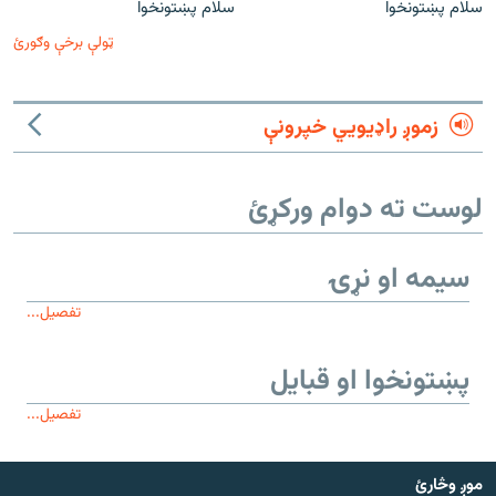
سلام پښتونخوا
سلام پښتونخوا
ټولې برخې وګورئ
زموږ راډیويي خپرونې
لوست ته دوام ورکړئ
سیمه او نړۍ
تفصیل...
پښتونخوا او قبایل
تفصیل...
موږ وڅارئ