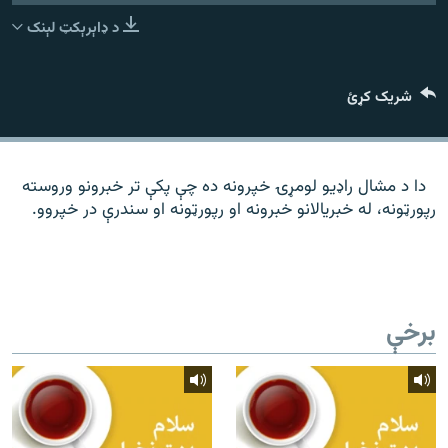
رشئ
۱۴ ساعته راډیويي خپرونې
د ډاېرېکټ لېنک
Gandhara
شریک کړئ
موږ وڅارئ
دا د مشال راډیو لومړۍ خپرونه ده چې پکې تر خبرونو وروسته
رپورټونه، له خبریالانو خبرونه او رپورټونه او سندرې در خپروو.
د ازادې اروپا راډیو ټولې ووبپاڼې
برخې