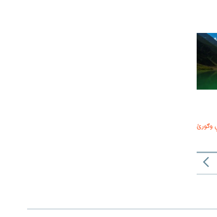
 وګورئ