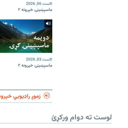
اګست 06, 2026
ماسپښينۍ خپرونه ۲
اګست 03, 2026
ماسپښينۍ خپرونه ۲
زموږ راډیويي خپرون
لوست ته دوام ورکړئ