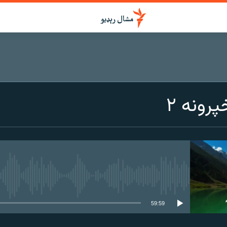
رونه ۲
هېڅ میډیايي سرچینه اوس نشته
59:59