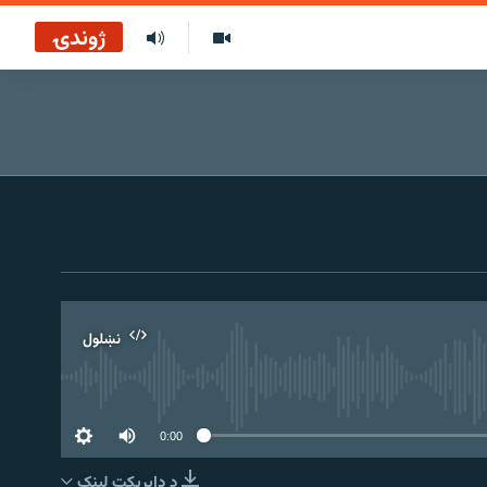
ژوندۍ
نښلول
0:00
د ډاېرېکټ لېنک