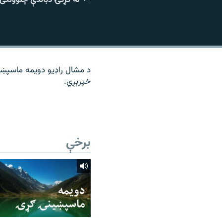
۱۴ ساعته راډیويي خپرونې
رشئ
د مشال راډیو دویمه ماسپښی
خپرېږي.
برخې