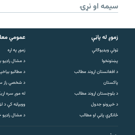
سیمه او نړۍ
زموږ له پاڼې
عمومي معل
ټولې ویډیوګانې
زموږ په اړه
پښتونخوا
د مشال راډيو ب
د افغانستان اړوند مطالب
د مطالبو بیاخپر
پاکستان
د شخصي راز سا
د بلوچستان اړوند مطالب
له موږ سره اړی
د خپرونو جدول
ووبپاڼه کې د ل
Gandhara
ځانګړې پاڼې او مطالب
د مشال راډیو 
موږ وڅارئ