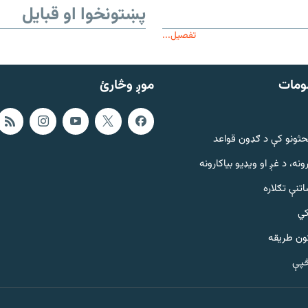
پښتونخوا او قبایل
تفصیل...
ومات
موږ وڅارئ
حثونو کې د ګډون قواعد
ونه، د غږ او ویډیو بیاکارونه
تنې تګلاره
کي
ټون طریقه
څپې