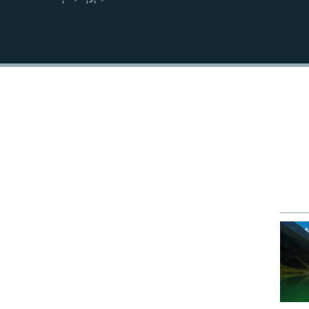
نښلول