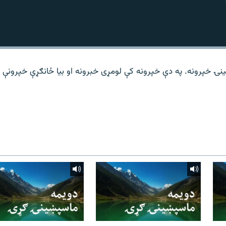
نۍ خپرونه. په دې خپرونه کې لومړی خبرونه او بیا ځانګړې خپرونې