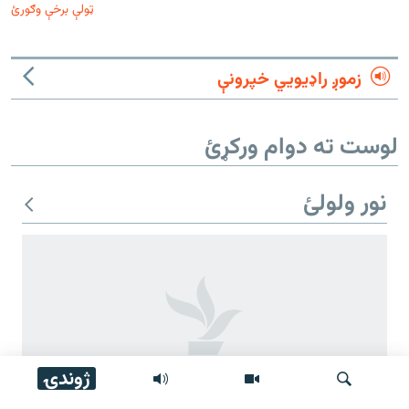
ټولې برخې وګورئ
زموږ راډیويي خپرونې
لوست ته دوام ورکړئ
نور ولولئ
ژوندۍ