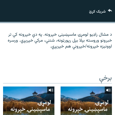
رشئ
۱۴ ساعته راډیويي خپرونې
شریک کړئ
Gandhara
موږ وڅارئ
د مشال راډیو لومړۍ ماسپښينۍ خپرونه. په دې خپرونه کې تر
خبرونو وروسته بېلا بېل رپورټونه، شننې، مرکې خپرېږي. ورسره
اوونیزه خپرونه/خپرونې هم خپرېږي.
د ازادې اروپا راډیو ټولې ووبپاڼې
برخې