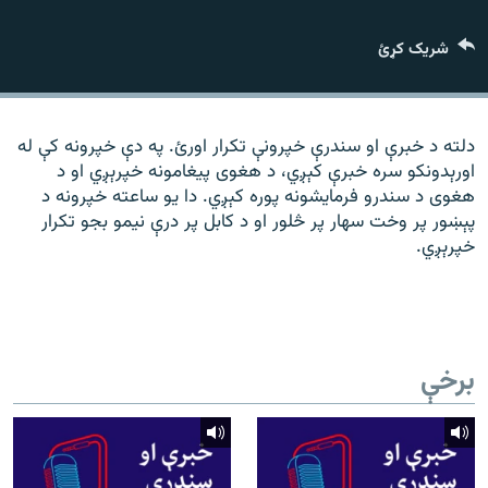
رشئ
۱۴ ساعته راډیويي خپرونې
شریک کړئ
Gandhara
موږ وڅارئ
دلته د خبرې او سندرې خپرونې تکرار اورئ. په دې خپرونه کې له
اورېدونکو سره خبرې کېږي، د هغوی پیغامونه خپرېږي او د
هغوی د سندرو فرمایشونه پوره کېږي. دا یو ساعته خپرونه د
پېښور پر وخت سهار پر څلور او د کابل پر درې نیمو بجو تکرار
د ازادې اروپا راډیو ټولې ووبپاڼې
خپرېږي.
برخې