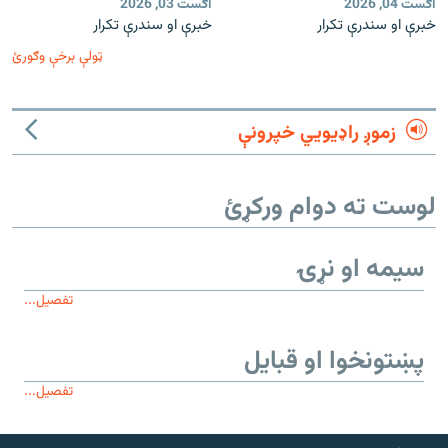
اګست 04, 2026
اګست 03, 2026
خبرې او سندرې تکرار
خبرې او سندرې تکرار
ټولې برخې وګورئ
زموږ راډیويي خپرونې
لوست ته دوام ورکړئ
سیمه او نړۍ
تفصیل...
پښتونخوا او قبایل
تفصیل...