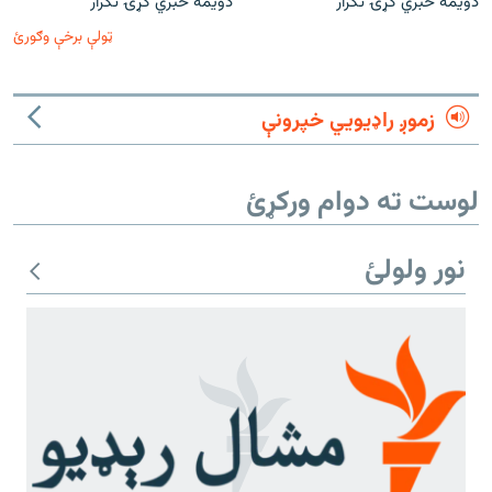
دویمه خبري ګړۍ تکرار
دویمه خبري ګړۍ تکرار
ټولې برخې وګورئ
زموږ راډیويي خپرونې
لوست ته دوام ورکړئ
نور ولولئ