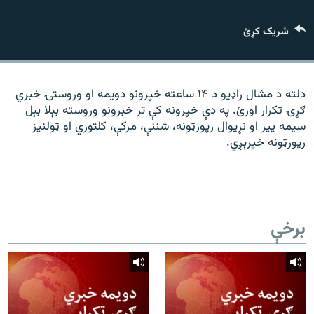
رشئ
۱۴ ساعته راډیويي خپرونې
شریک کړئ
Gandhara
موږ وڅارئ
دلته د مشال راډیو د ۱۴ ساعته خپرونو دویمه او وروستۍ خبري
ګړۍ تکرار اورئ. په دې خپرونه کې تر خبرونو وروسته بېلا بېل
سیمه ییز او نړیوال رپورټونه، شننې، مرکې، کلتوري او ټولنیز
رپورټونه خپرېږي.
د ازادې اروپا راډیو ټولې ووبپاڼې
برخې