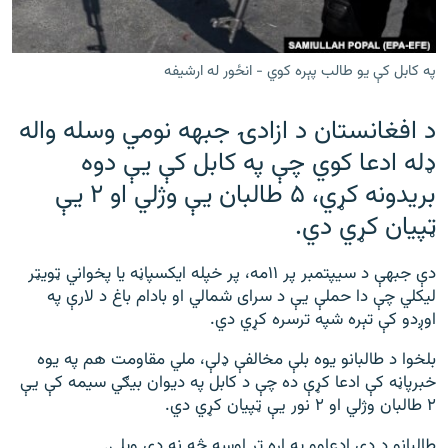
رشئ
۱۴ ساعته راډیويي خپرونې
Gandhara
په کابل کې يو طالب پېره کوي - انځور له ارشیفه
د افغانستان د ازادۍ جبهه نومي وسله واله
موږ وڅارئ
ډله ادعا کوي چې په کابل کې یې دوه
بریدونه کړي، ۵ طالبان یې وژلي او ۲ یې
د ازادې اروپا راډیو ټولې ووبپاڼې
ټپيان کړي دي.
دې جبهې د سيپتمبر پر ۱۱مه، پر خپله ایکسپاڼه یا پخواني ټويټر
ليکلي چې دا حملې یې د سرای شمالي او بادام باغ د لارې په
اوږدو کې تېره شپه ترسره کړي دي.
بلخوا د طالبانو یوه بلې مخالفې ډلې، ملي مقاومت هم په يوه
خبرپاڼه کې ادعا کړې ده چې د کابل په دیوان بیګي سیمه کې یې
۲ طالبان وژلي او ۲ نور یې ټپيان کړي دي.
طالبانو د دې ادعاوو په اړه تر اوسه څه نه دي ويلي.