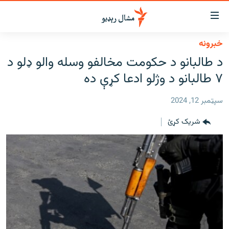
اسرسي
ای
خبرونه
کور
مومي
د طالبانو د حکومت مخالفو وسله والو ډلو د
اڼې
لنډ خبرونه
۷ طالبانو د وژلو ادعا کړې ده
ا
وضوع
پښتونخوا او قبایل
ه
سپټمبر 12, 2024
بلوچستان
اړ
شریک کړئ
ئ
پاکستان
مومي
افغانستان
ا
ورپاڼې
نړۍ
ه
ځانګړې مرکې، شننې
اړ
ئ
انځور او ویډیو
ټون
ه
اوونیزې خپرونې