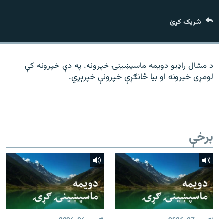
رشئ
۱۴ ساعته راډیويي خپرونې
شریک کړئ
Gandhara
موږ وڅارئ
د مشال راډیو دویمه ماسپښینۍ خپرونه. په دې خپرونه کې
لومړی خبرونه او بیا ځانګړې خپرونې خپرېږي.
د ازادې اروپا راډیو ټولې ووبپاڼې
برخې