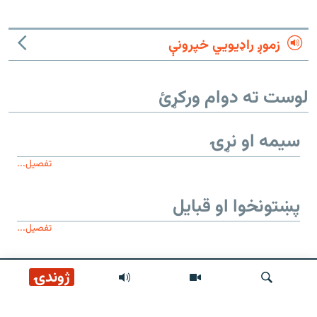
زموږ راډیويي خپرونې
لوست ته دوام ورکړئ
سیمه او نړۍ
تفصیل...
پښتونخوا او قبایل
تفصیل...
موږ وڅارئ
ژوندۍ