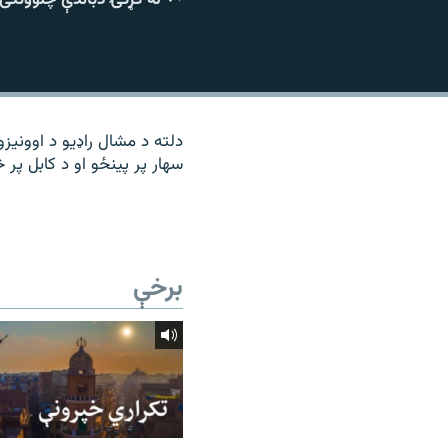
۱۴ ساعته راډیويي خپرونې
رشئ
دلته د مشال راډیو د اوونیزو
سهار پر پینځو او د کابل پر څ
برخې