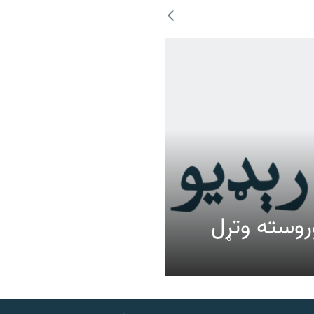
عالیت وروسته وتړل