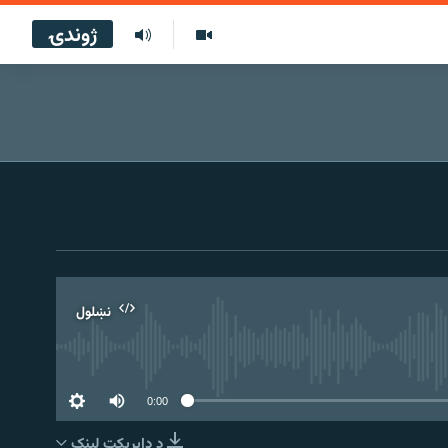
ژوندۍ
نښلول
0:00
د ډاېرېکټ لېنک