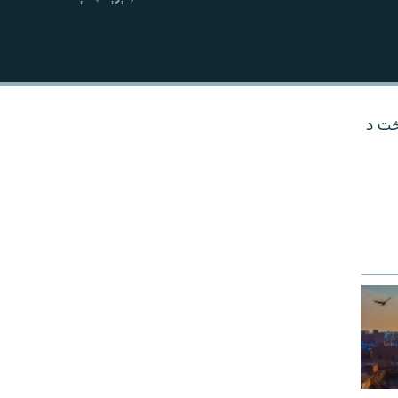
نښلول
وخت د