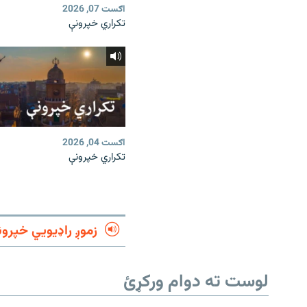
اګست 07, 2026
تکراري خپرونې
اګست 04, 2026
تکراري خپرونې
زموږ راډیويي خپرون
لوست ته دوام ورکړئ