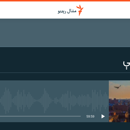
ې
هېڅ میډیايي سرچینه اوس نشته
59:59