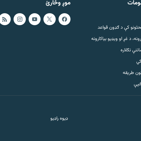
ومات
موږ وڅارئ
حثونو کې د ګډون قواعد
ونه، د غږ او ویډیو بیاکارونه
تنې تګلاره
کي
ټون طریقه
څپې
ډیوه راډیو