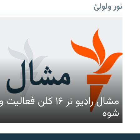
نور ولولئ
مشال راډیو تر ۱۶ کلن ف
شوه