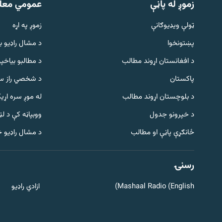
زموږ له پاڼې
عمومي معل
ټولې ویډیوګانې
زموږ په اړه
پښتونخوا
د مشال راډيو ب
د افغانستان اړوند مطالب
د مطالبو بیاخپر
پاکستان
د شخصي راز سا
د بلوچستان اړوند مطالب
له موږ سره اړی
د خپرونو جدول
ووبپاڼه کې د ل
Gandhara
ځانګړې پاڼې او مطالب
د مشال راډیو 
موږ وڅارئ
رسنۍ
Mashaal Radio (English)
ازادي راډیو
د ازادې اروپا راډیو ټولې ووبپاڼې