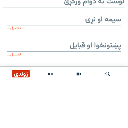
لوست ته دوام ورکړئ
سیمه او نړۍ
تفصیل...
پښتونخوا او قبایل
تفصیل...
ژوندۍ
موږ وڅارئ
لټون
زموږ له پاڼې
عمومي معلومات