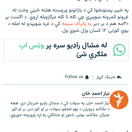
په خیبر پښتونخوا کې د بارانونو وروسته هلته ځینې وخت له
غرونو کمرونه ښويېږي چې کله نا کله مرګژوبله اړوي. د اګست پر
۳۰مه هم د بر دیر
په پاتراک سیمه
کې د غره ښويېدو له امله د
یوې کورنۍ ۱۲ کسان وژل شوي ول.
له مشال راډیو سره پر
وټس اپ
ملګري شئ
شریک کړئ
Follow us
نیاز احمد خان
نیاز احمد خان په سوات کې د مشال راډیو خبریال دی. هغه
د ملاکنډ ډېوېژن د نهو ضلعو سوات، بر او کوز دیر، بر او کوز
چترال، ملاکنډ، بونېر، باجوړ او شانګلې په اړه راپورونه جوړوي.