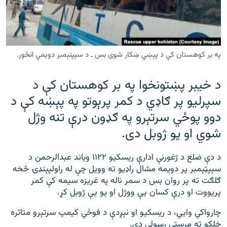
رشئ
۱۴ ساعته راډیويي خپرونې
Gandhara
په بر کوهستان کې د پېښې ښکار شوی بس ـ د سېپتېمبر دویمې انځور.
موږ وڅارئ
د خیبر پښتونخوا په بر کوهستان کې د
سپرلیو پر ګاډي د کمر پرېوتو په پېښه کې د
د ازادې اروپا راډیو ټولې ووبپاڼې
دوو پوځي سرتېرو په ګډون درې تنه وژل
شوي او یو ژوبل دی.
د دې ضلع د ژغورنې ادارې ریسکیو ۱۱۲۲ ویاند عبدالرحمن د
سېپټېمبر پر دویمه مشال راډیو ته وویل چې له راولپېنډۍ څخه
ګلګت ته پر روان بس د سمر ناله په غريزه سیمه کې کمر
پریووت او درې کسان يې ووژل او یو يې ژوبل کړ.
چارواکي وایي، د ریسکیو او نېږدې د فوځي کیمپ سرتېرو متاثره
خلکو ته مرستې رسولي دی.