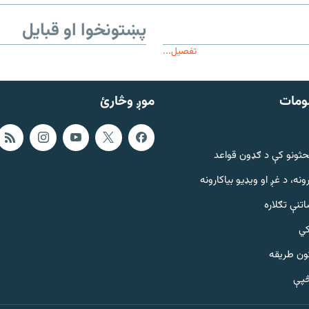
پښتونخوا او قبایل
تفصیل...
ومات
موږ وڅارئ
حثونو کې د ګډون قواعد
ونه، د غږ او ویډیو بیاکارونه
تنې تګلاره
کي
ټون طریقه
څپې