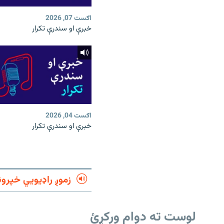
اګست 07, 2026
خبرې او سندرې تکرار
اګست 04, 2026
خبرې او سندرې تکرار
زموږ راډیويي خپرون
لوست ته دوام ورکړئ