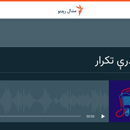
ې تکرار
هېڅ میډیايي سرچینه اوس نشته
59:59