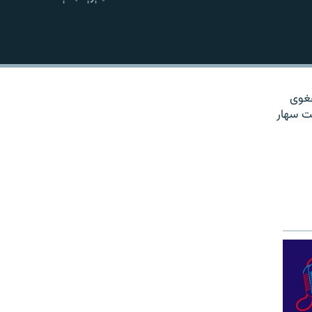
نښلول
هغوی
ت سهار