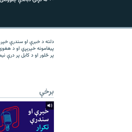
۱۴ ساعته راډیويي خپرونې
رشئ
دلته د خبرې او سندرې خپرو
پیغامونه خپرېږي او د هغوی
پر څلور او د کابل پر درې نی
برخې