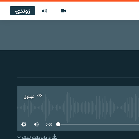
ژوندۍ
نښلول
0:00
د ډاېرېکټ لېنک