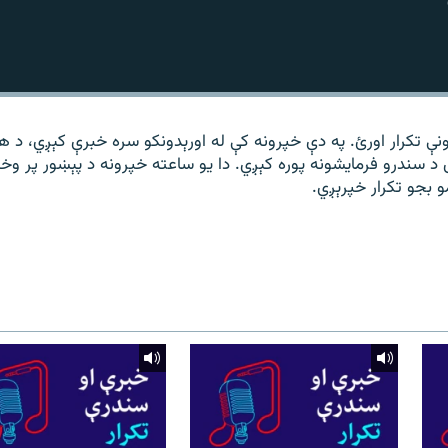
نې تکرار اورئ. په دې خپرونه کې له اورېدونکو سره خبرې کېږي، د 
 د سندرو فرمایشونه پوره کېږي. دا یو ساعته خپرونه د پېښور پر وخ
مو بجو تکرار خپرېږي.