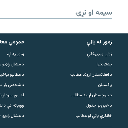
سیمه او نړۍ
زموږ له پاڼې
عمومي معل
ټولې ویډیوګانې
زموږ په اړه
پښتونخوا
د مشال راډيو ب
د افغانستان اړوند مطالب
د مطالبو بیاخپر
پاکستان
د شخصي راز سا
د بلوچستان اړوند مطالب
له موږ سره اړی
د خپرونو جدول
ووبپاڼه کې د ل
Gandhara
ځانګړې پاڼې او مطالب
د مشال راډیو 
موږ وڅارئ