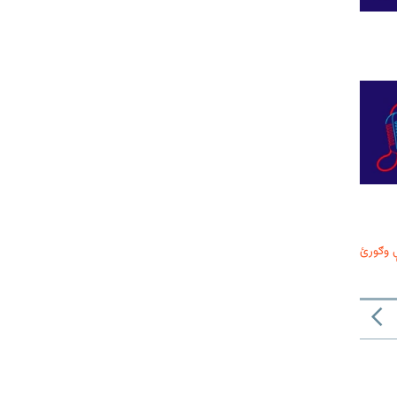
 وګورئ