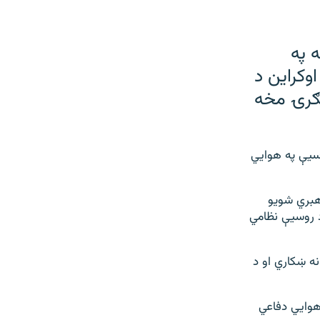
لودویمیر زېلېنسکي د اګست پر۳۰ مه په
وکراین د
هګرۍ مخه
وسيې په هوايي
رهبري شويو
د روسیې نظامي
ه ښکاري او د
هوايي دفاعي