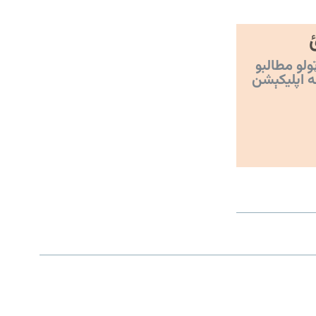
ولو مطالبو
ه اپليکېشن