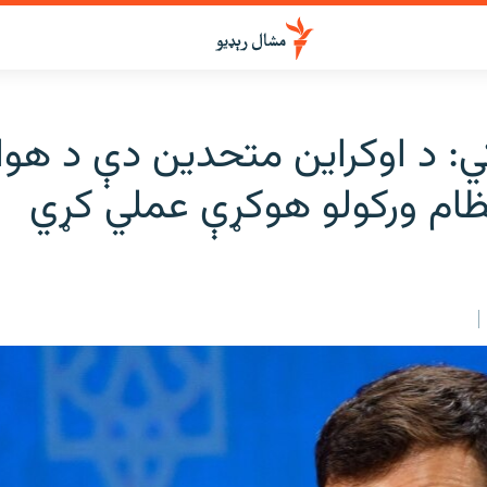
ي: د اوکراين متحدين دې د هوا
ظام ورکولو هوکړې عملي کړي