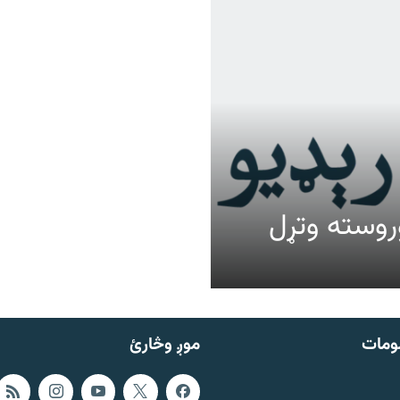
عالیت وروسته وتړل
ومات
موږ وڅارئ