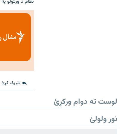
نظام د ورکولو په
شریک کړئ
لوست ته دوام ورکړئ
نور ولولئ