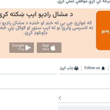
 برخه کې کړې موافقې عملي کړي.
د مشال راډیو ایپ ښکته کړئ
که غواړئ چې بې له خنډ او ځنډه د مشال راډیو ټ
ته لاسرسی ولرئ نو له ایپ سټور او ګوګل پلې څخ
ډاونلوډ کړئ.
Google
App
Play
Store
Follow us
چاپ کړئ