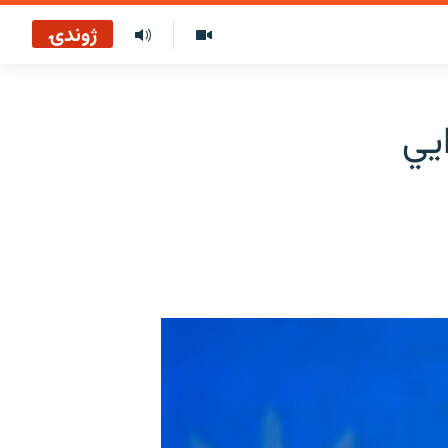
ژوندۍ
يي