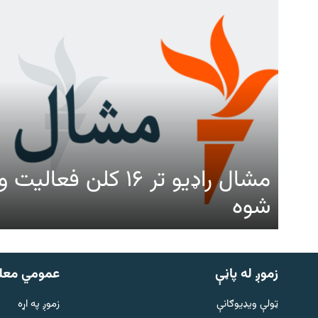
مشال راډیو تر ۱۶ کلن ف
شوه
زموږ له پاڼې
عمومي معل
ټولې ویډیوګانې
زموږ په اړه