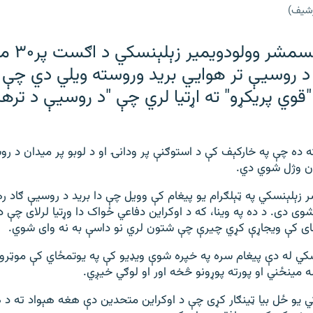
رشیف)
د اوکراين ولسمشر وو
 روسیې تر هوايي برید وروسته ويلي دي چې ا
"قوي پریکړو" ته اړتیا لري چې "د روسيې د تر
 ده چې په خارکېف کې د استوګنې پر ودانۍ او د لوبو پر ميدان د ر
ن وژل شوي دي.
 زېلېنسکي په ټېلګرام يو پيغام کې وويل چې دا برید د روسیې ګاد 
شوی دی. د ده په وینا، که د اوکراین دفاعي ځواک دا وړتیا لرلای چې 
ای کې ویجاړې کړي چیرې چې شتون لري نو داسې به نه وای شوي.
کي له دې پیغام سره په خپره شوې ویډیو کې په یوتمځاي کې موټرون
ه مینځني او پورته پوړونو څخه اور او لوګي خيږي.
یو ځل بیا ټینګار کړی چې د اوکراين متحدين دې هغه هېواد ته د 