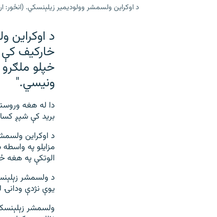
د اوکراین ولسمشر وولودیمیر زیلېنسکي. (انځور: ا
خارکیف کې د
خپلو ملګرو 
ونیسي."
دا له هغه وروسته
بريد کې شپږ کسا
د اوکراين ولسمشر
مزايلو په واسطه 
الوتکې په هغه ځ
د ولسمشر زېلېنس
یوې نژدې ودانۍ ل
ولسمشر زېلېنسکي 