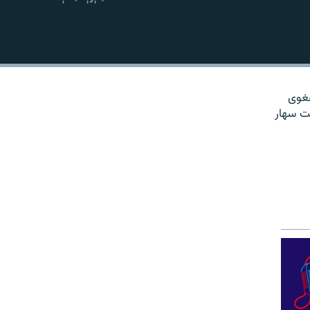
نښلول
هغوی
ت سهار