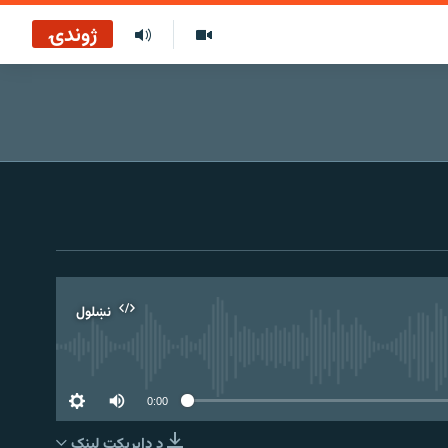
ژوندۍ
نښلول
0:00
د ډاېرېکټ لېنک