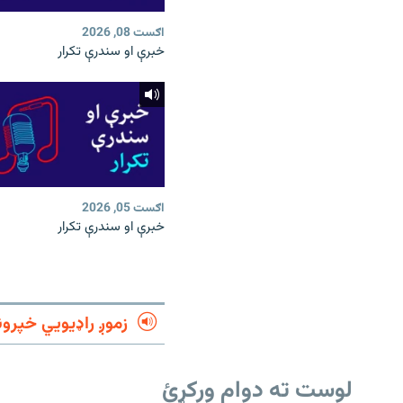
اګست 08, 2026
خبرې او سندرې تکرار
اګست 05, 2026
خبرې او سندرې تکرار
زموږ راډیويي خپرون
لوست ته دوام ورکړئ