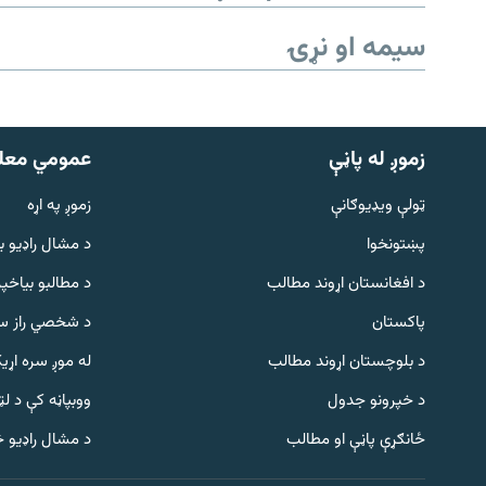
سیمه او نړۍ
زموږ له پاڼې
عمومي معل
ټولې ویډیوګانې
زموږ په اړه
پښتونخوا
د مشال راډيو ب
د افغانستان اړوند مطالب
د مطالبو بیاخپر
پاکستان
د شخصي راز سا
د بلوچستان اړوند مطالب
له موږ سره اړی
د خپرونو جدول
ووبپاڼه کې د ل
Gandhara
ځانګړې پاڼې او مطالب
د مشال راډیو 
موږ وڅارئ