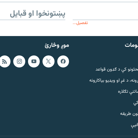
پښتونخوا او قبایل
تفصیل...
ومات
موږ وڅارئ
حثونو کې د ګډون قواعد
ونه، د غږ او ویډیو بیاکارونه
تنې تګلاره
کي
ټون طریقه
څپې