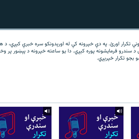
نې تکرار اورئ. په دې خپرونه کې له اورېدونکو سره خبرې کېږي، د 
 د سندرو فرمایشونه پوره کېږي. دا یو ساعته خپرونه د پېښور پر وخ
مو بجو تکرار خپرېږي.