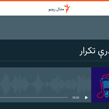
ې تکرار
هېڅ میډیايي سرچینه اوس نشته
59:59