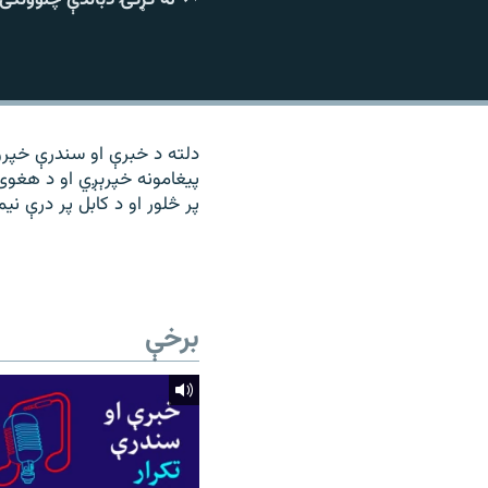
۱۴ ساعته راډیويي خپرونې
رشئ
دلته د خبرې او سندرې خپرو
پیغامونه خپرېږي او د هغوی
پر څلور او د کابل پر درې نی
برخې