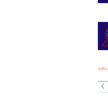
 وګورئ