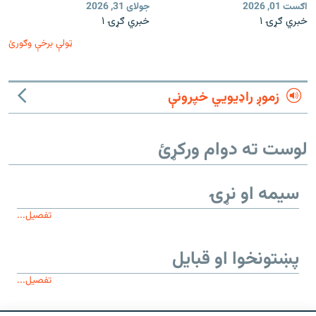
اګست 01, 2026
جولای 31, 2026
خبري ګړۍ ۱
خبري ګړۍ ۱
ټولې برخې وګورئ
زموږ راډیويي خپرونې
لوست ته دوام ورکړئ
سیمه او نړۍ
تفصیل...
پښتونخوا او قبایل
تفصیل...