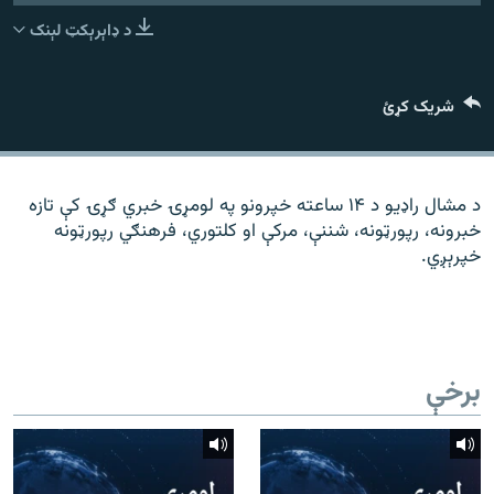
رشئ
۱۴ ساعته راډیويي خپرونې
د ډاېرېکټ لېنک
Gandhara
شریک کړئ
موږ وڅارئ
د مشال راډیو د ۱۴ ساعته خپرونو په لومړۍ خبري ګړۍ کې تازه
خبرونه، رپورټونه، شننې، مرکې او کلتوري، فرهنګي رپورټونه
د ازادې اروپا راډیو ټولې ووبپاڼې
خپرېږي.
برخې