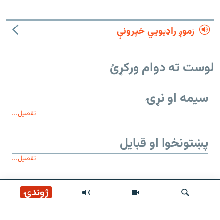
زموږ راډیويي خپرونې
لوست ته دوام ورکړئ
سیمه او نړۍ
تفصیل...
پښتونخوا او قبایل
تفصیل...
موږ وڅارئ
ژوندۍ