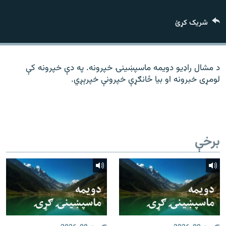
رشئ
۱۴ ساعته راډیويي خپرونې
شریک کړئ
Gandhara
موږ وڅارئ
د مشال راډیو دویمه ماسپښینۍ خپرونه. په دې خپرونه کې
لومړی خبرونه او بیا ځانګړې خپرونې خپرېږي.
د ازادې اروپا راډیو ټولې ووبپاڼې
برخې