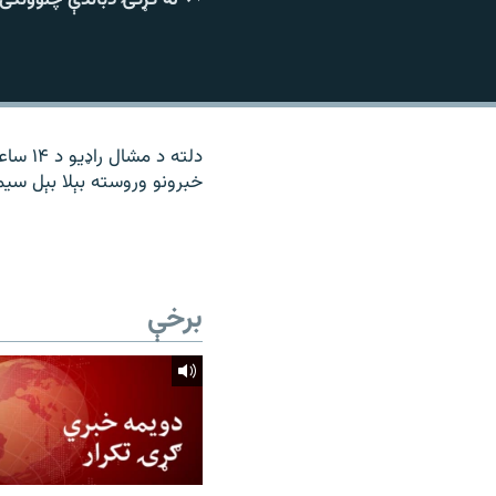
۱۴ ساعته راډیويي خپرونې
رشئ
دلته د
خبرونو وروسته بېلا بېل سیمه
برخې