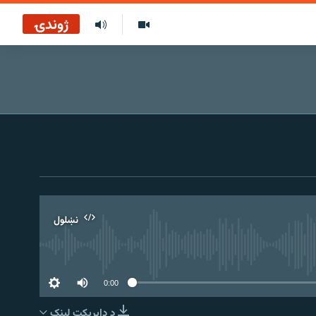
ژوندۍ
نښلول
0:00
د ډاېرېکټ لېنک