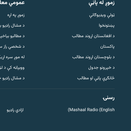
زموږ له پاڼې
عمومي معل
ټولې ویډیوګانې
زموږ په اړه
پښتونخوا
د مشال راډيو ب
د افغانستان اړوند مطالب
د مطالبو بیاخپر
پاکستان
د شخصي راز سا
د بلوچستان اړوند مطالب
له موږ سره اړی
د خپرونو جدول
ووبپاڼه کې د ل
Gandhara
ځانګړې پاڼې او مطالب
د مشال راډیو 
موږ وڅارئ
رسنۍ
Mashaal Radio (English)
ازادي راډیو
د ازادې اروپا راډیو ټولې ووبپاڼې