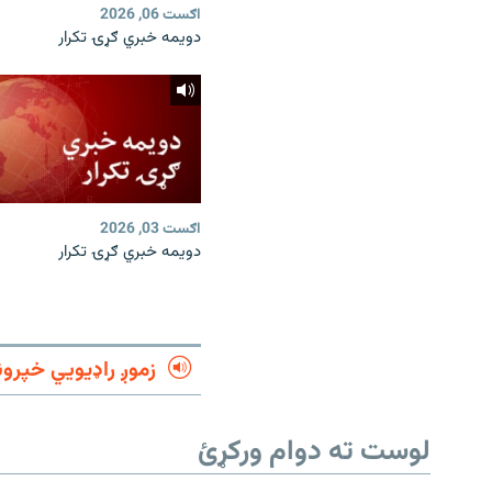
اګست 06, 2026
دویمه خبري ګړۍ تکرار
اګست 03, 2026
دویمه خبري ګړۍ تکرار
زموږ راډیويي خپرون
لوست ته دوام ورکړئ