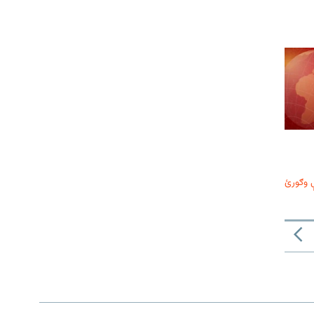
 وګورئ