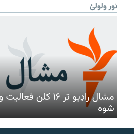
نور ولولئ
مشال راډیو تر ۱۶ کلن ف
شوه