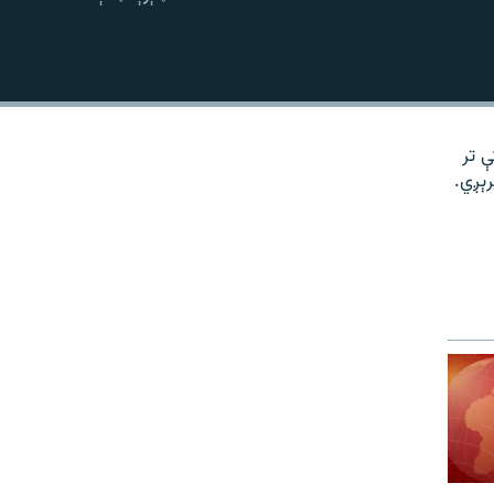
نښلول
کې تر
رېږي.