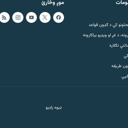
ومات
موږ وڅارئ
حثونو کې د ګډون قواعد
ونه، د غږ او ویډیو بیاکارونه
تنې تګلاره
کي
ټون طریقه
څپې
ډیوه راډیو