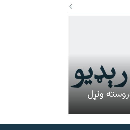
عالیت وروسته وتړل