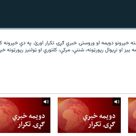
 مشال راډیو د ۱۴ ساعته خپرونو دویمه او وروستۍ خبري ګړۍ تکرار اورئ. په دې خپرونه 
 ییز او نړیوال رپورټونه، شننې، مرکې، کلتوري او ټولنیز رپورټونه خپ