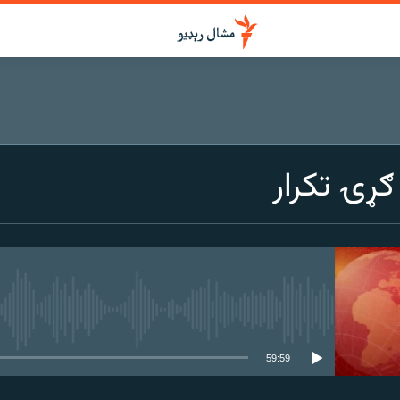
ړۍ تکرار
هېڅ میډیايي سرچینه اوس نشته
59:59