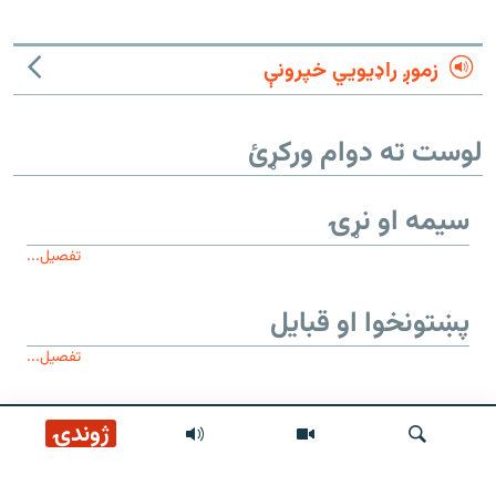
زموږ راډیويي خپرونې
لوست ته دوام ورکړئ
سیمه او نړۍ
تفصیل...
پښتونخوا او قبایل
تفصیل...
موږ وڅارئ
ژوندۍ