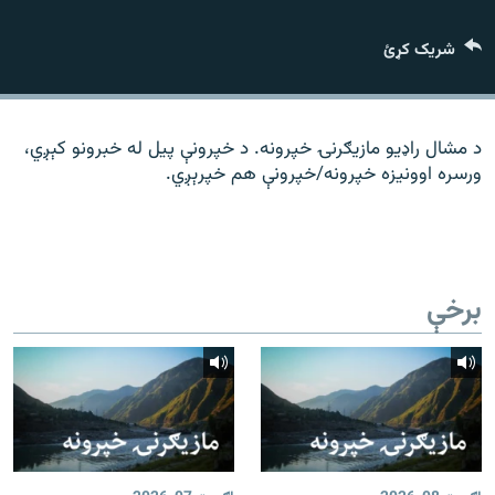
رشئ
۱۴ ساعته راډیويي خپرونې
شریک کړئ
Gandhara
موږ وڅارئ
د مشال راډیو مازیګرنۍ خپرونه. د خپرونې پیل له خبرونو کېږي،
ورسره اوونیزه خپرونه/خپرونې هم خپرېږي.
د ازادې اروپا راډیو ټولې ووبپاڼې
برخې