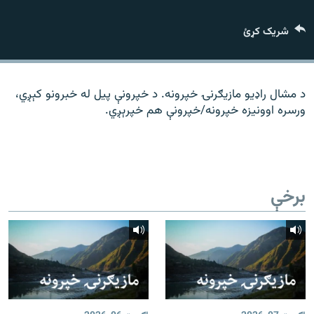
رشئ
۱۴ ساعته راډیويي خپرونې
شریک کړئ
Gandhara
موږ وڅارئ
د مشال راډیو مازیګرنۍ خپرونه. د خپرونې پیل له خبرونو کېږي،
ورسره اوونیزه خپرونه/خپرونې هم خپرېږي.
د ازادې اروپا راډیو ټولې ووبپاڼې
برخې