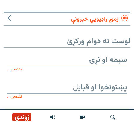
زموږ راډیويي خپرونې
لوست ته دوام ورکړئ
سیمه او نړۍ
تفصیل...
پښتونخوا او قبایل
تفصیل...
موږ وڅارئ
ژوندۍ