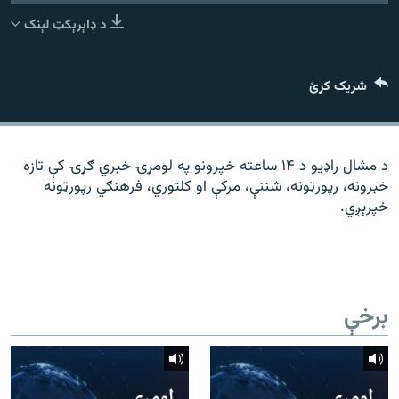
رشئ
۱۴ ساعته راډیويي خپرونې
د ډاېرېکټ لېنک
Gandhara
شریک کړئ
موږ وڅارئ
د مشال راډیو د ۱۴ ساعته خپرونو په لومړۍ خبري ګړۍ کې تازه
خبرونه، رپورټونه، شننې، مرکې او کلتوري، فرهنګي رپورټونه
د ازادې اروپا راډیو ټولې ووبپاڼې
خپرېږي.
برخې