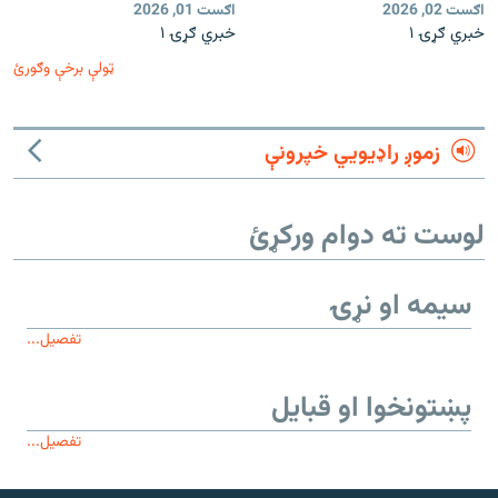
اګست 02, 2026
اګست 01, 2026
خبري ګړۍ ۱
خبري ګړۍ ۱
ټولې برخې وګورئ
زموږ راډیويي خپرونې
لوست ته دوام ورکړئ
سیمه او نړۍ
تفصیل...
پښتونخوا او قبایل
تفصیل...