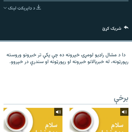
رشئ
۱۴ ساعته راډیويي خپرونې
د ډاېرېکټ لېنک
Gandhara
شریک کړئ
موږ وڅارئ
دا د مشال راډیو لومړۍ خپرونه ده چې پکې تر خبرونو وروسته
رپورټونه، له خبریالانو خبرونه او رپورټونه او سندرې در خپروو.
د ازادې اروپا راډیو ټولې ووبپاڼې
برخې