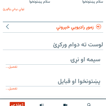
سلام پښتونخوا
سلام پښتونخوا
ټولې برخې وګورئ
زموږ راډیويي خپرونې
لوست ته دوام ورکړئ
سیمه او نړۍ
تفصیل...
پښتونخوا او قبایل
تفصیل...
موږ وڅارئ
ژوندۍ