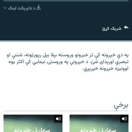
رشئ
۱۴ ساعته راډیويي خپرونې
د ډاېرېکټ لېنک
Gandhara
شریک کړئ
موږ وڅارئ
په دې خپرونه کې تر خبرونو وروسته بېلا بېل رپورټونه، شننې او
تبصرې اورېدای شئ. د خپرونې په وروستۍ نیمايي کې اکثر یوه
د ازادې اروپا راډیو ټولې ووبپاڼې
اوونیزه خپرونه خپرېږي.
برخې