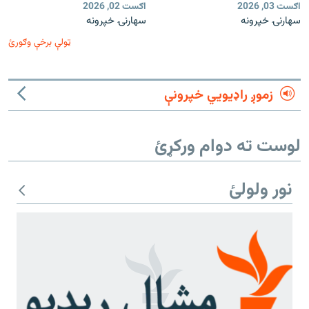
اګست 03, 2026
اګست 02, 2026
سهارنۍ خپرونه
سهارنۍ خپرونه
ټولې برخې وګورئ
زموږ راډیويي خپرونې
لوست ته دوام ورکړئ
نور ولولئ