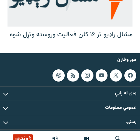
مشال راډیو تر ۱۶ کلن فعالیت وروسته وتړل شوه
موږ وڅارئ
زموږ له پاڼې
عمومي معلومات
رسنۍ
ژوندۍ
د دې ووبپاڼې د ټولو مطالبو حقوق له مشال راډیو سره خوندي دي