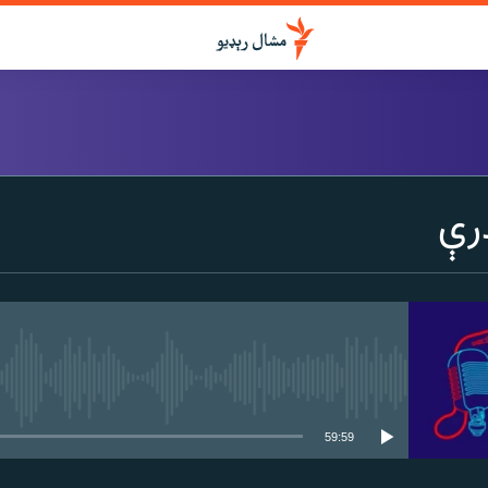
درواخلئ
رې
ګډ یې کړئ یا واخلئ
هېڅ میډیايي سرچینه اوس نشته
59:59