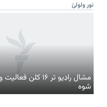
نور ولولئ
Gandhara
موږ وڅارئ
مشال راډیو تر ۱۶ کلن ف
شوه
د ازادې اروپا راډیو ټولې ووبپاڼې