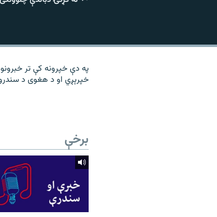
۱۴ ساعته راډیويي خپرونې
رشئ
په دې خپرونه کې تر خبرونو
خپرېږي او د هغوی د سندرو 
برخې