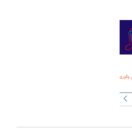
 وګورئ