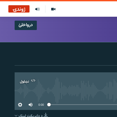
ژوندۍ
درواخلئ
نښلول
0:00
د ډاېرېکټ لېنک