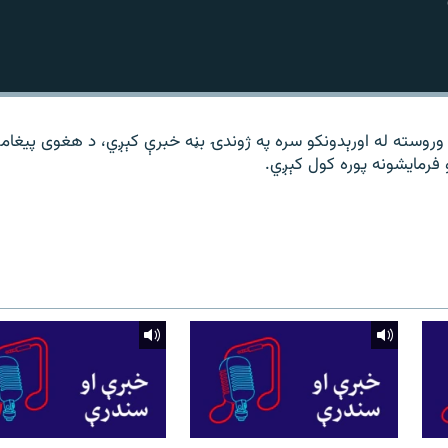
 وروسته له اورېدونکو سره په ژوندۍ بڼه خبرې کېږي، د هغوی پیغامو
فرمایشونه پوره کول کېږي.