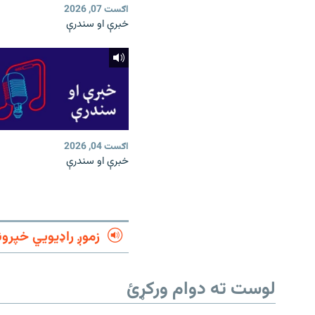
اګست 07, 2026
خبرې او سندرې
اګست 04, 2026
خبرې او سندرې
زموږ راډیويي خپرون
لوست ته دوام ورکړئ