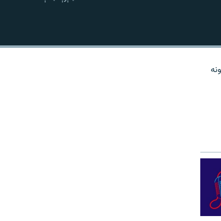
نښلول
نه