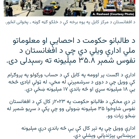
رشئ
۱۴ ساعته راډیويي خپرونې
Gandhara
د افغانستان د مرکز کابل په یوه برخه کې د خلکو ګڼه ګوڼه ـ پخوانی انځور.
د طالبانو حکومت د احصايې او معلوماتو
موږ وڅارئ
ملي ادارې ویلي دي چې د افغانستان د
نفوس شمېر ۳۵.۸ مېلیونه ته رسېدلی دی.
د ازادې اروپا راډیو ټولې ووبپاڼې
ادارې د اګست پر اوومه په کابل کې د حساب ورکولو په پروګرام
کې وویل چې د دوی د سرشمېرنې له‌ مخې، له ټولې ابادۍ څخه
یې ۱۸ مېلیونه سړي او څه باندې ۱۷ مېلیونه ښځې دي.
تر دې مخکې د طالبانو حکومت په ۲۰۲۳ز کال کې د افغانستان
نفوس شاوخوا ۳۵ مېلیونه ښوولی وو چې پکې د سړیو شمېر له
ښځو زیات وو.
ادارې وویل چې په تېر کال کې یې څه باندې درې مېلیونه
برېښنایي پېژندپاڼې وېشلي دي.