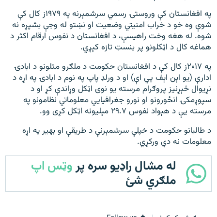
په افغانستان کې وروستۍ رسمي سرشمېرنه په ۱۹۷۹ز کال کې
شوې وه خو د خراب امنیتي وضعیت او نښتو له وجې بشپړه نه
شوه. له هغه وخت راهیسې، د افغانستان د نفوس ارقام اکثر د
هماغه کال د اټکلونو پر بنسټ تازه کېږي.
په ۲۰۱۷ز کال کې د افغانستان حکومت د ملګرو متلونو د ابادۍ
ادارې (یو اېن اېف پي اې) او د ورلډ پاپ په نوم د ابادۍ په اړه د
نړیوال څېړنیز پروګرام مرسته یو نوی اټکل وړاندې کړ او د
سپوږمکۍ انځورونو او نورو جغرافیایي معلوماتي نظامونو په
مرسته یې د هېواد نفوس ۲۹.۷ مېلیونه اټکل کړی وو.
د طالبانو حکومت د خپلې سرشمېرنې د طریقې او بهیر په اړه
معلومات نه دي ورکړي.
له مشال راډیو سره پر
وټس اپ
ملګري شئ