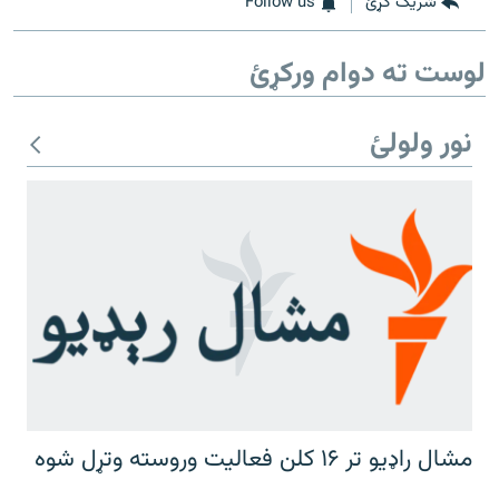
شریک کړئ
Follow us
لوست ته دوام ورکړئ
نور ولولئ
مشال راډیو تر ۱۶ کلن فعالیت وروسته وتړل شوه