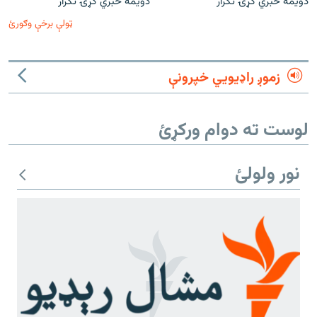
دویمه خبري ګړۍ تکرار
دویمه خبري ګړۍ تکرار
ټولې برخې وګورئ
زموږ راډیويي خپرونې
لوست ته دوام ورکړئ
نور ولولئ