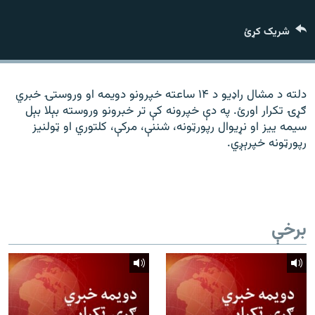
رشئ
۱۴ ساعته راډیويي خپرونې
شریک کړئ
Gandhara
موږ وڅارئ
دلته د مشال راډیو د ۱۴ ساعته خپرونو دویمه او وروستۍ خبري
ګړۍ تکرار اورئ. په دې خپرونه کې تر خبرونو وروسته بېلا بېل
سیمه ییز او نړیوال رپورټونه، شننې، مرکې، کلتوري او ټولنیز
رپورټونه خپرېږي.
د ازادې اروپا راډیو ټولې ووبپاڼې
برخې