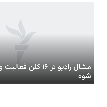
Gandhara
موږ وڅارئ
مشال راډیو تر ۱۶ کلن ف
شوه
د ازادې اروپا راډیو ټولې ووبپاڼې
زموږ له پاڼې
عمومي معل