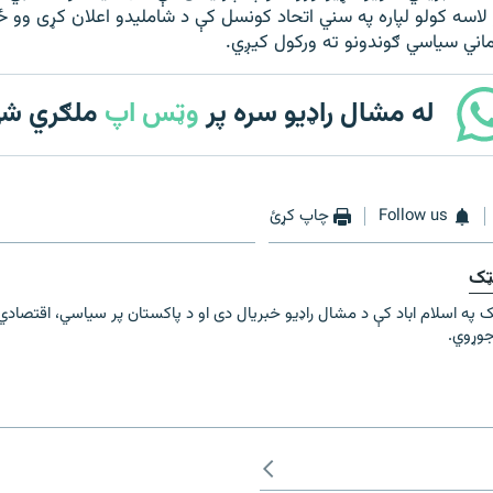
 لاسه کولو لپاره په سني اتحاد کونسل کې د شامليدو اعلان کړی وو
اني سیاسي ګوندونو ته ورکول کيږي.
له مشال راډیو سره پر
وټس اپ
ملګري ش
Follow us
چاپ کړئ
ټک
 په اسلام اباد کې د مشال راډيو خبريال دی او د پاکستان پر سیاسي، اقتصادي ا
جوړوي.