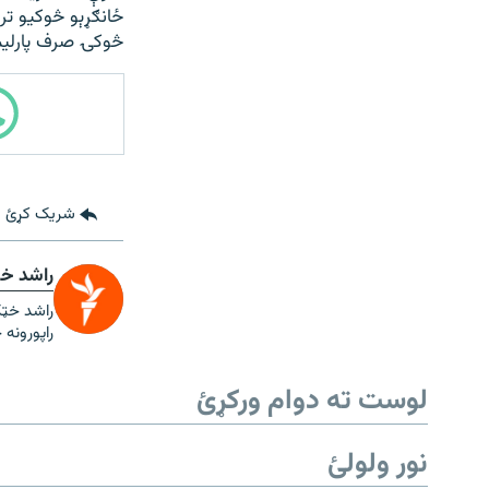
ځانګړېو څوکیو تر
څوکۍ صرف پارلیم
شریک کړئ
راشد خ
راشد خټک
راپورونه 
لوست ته دوام ورکړئ
نور ولولئ