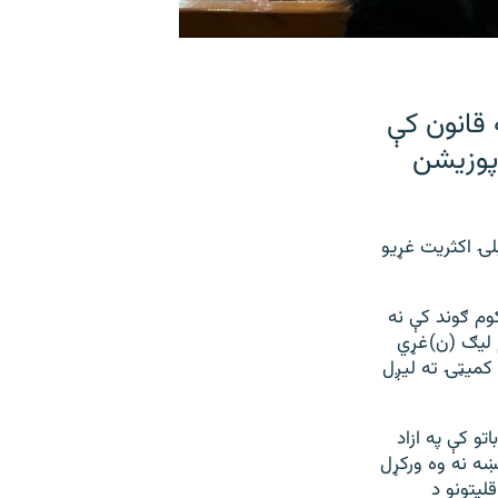
 قانون کې
پوزیشن
ۍ اکثریت غړیو
وم ګوند کې نه
 ليګ (ن) غړي
 کميټۍ ته ليږل
و کې په ازاد
ښه نه وه ورکړل
ليتونو د