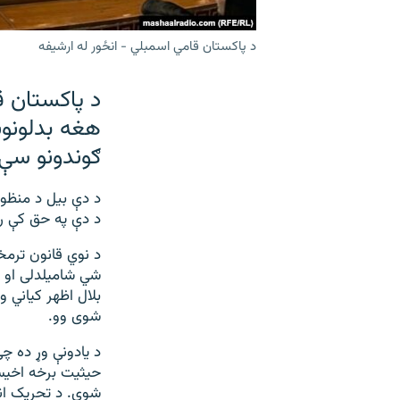
د پاکستان قامي اسمبلي - انځور له ارشیفه
د پاکستان ق
هغه بدلونو
ګوندونو سې
د دې بیل د منظو
د دې په حق کې را
د نوي قانون ترمخ
شي شاميلدلی او ا
بلال اظهر کياني 
شوی وو.
د يادونې وړ ده چ
حیثیت برخه اخیست
شوې. د تحريک انص