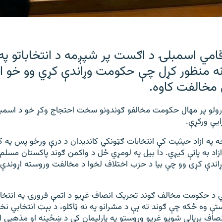
امي اسمبلۍ د اګست پر شپږمه د انتخاباتو په
نه منظور کړل چې حکومت وړاندې کړي وو خو ا
 مخالفت کاوه.
رولو پر مهال حکومت مخالفو ګوندونو سخت احتجاج وکړ خو د اسمبل
یې ورکړې.
ه په ازاد حيثيت کې انتخابات ګټونکي کانديدان د درې ورځو پس په ک
زاد به پاتې کيږي. دا بیل په لومړي ځل د واکمن ګوند پاکستان مسلم
وړاندې کړى وو چې بیا د حزب اختلاف لخوا د مخالفت وروسته اړوندې
ې د حکومت مخالف ګوند تحريک انصاف غړیو د اتمې فرورۍ په انتخابات
ې وه ځکه چې ګوند ته ېې د مشرانو په نه ټاکلو، د بېټ انتخابي نخ
اف بریالي شویو غړیو وروستو په پارليمان کې د ښځينه او مذهبي اق