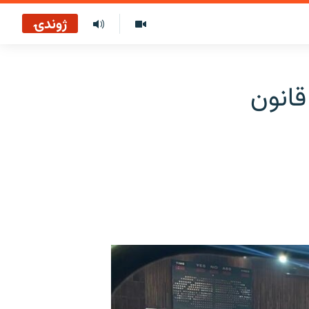
ژوندۍ
قانون