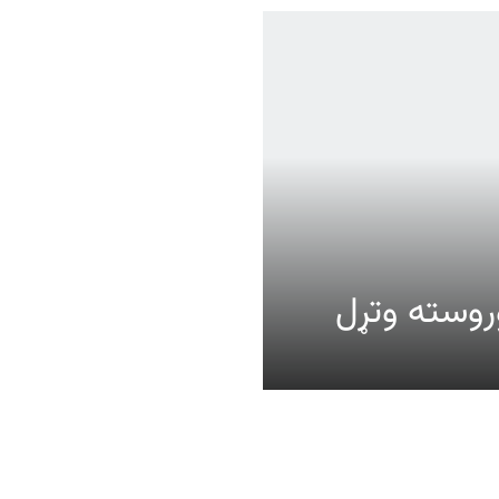
عالیت وروسته وتړل
ومات
موږ وڅارئ