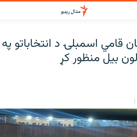
ن قامي اسمبلۍ د انتخاباتو په 
ون بیل منظور کړ