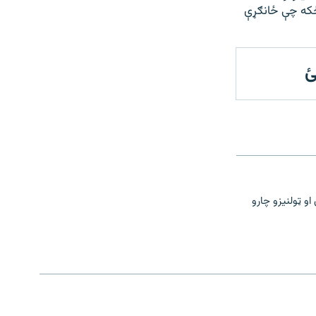
 ځکه چې ځانګړې
ئ
و ټولنیزو چارو