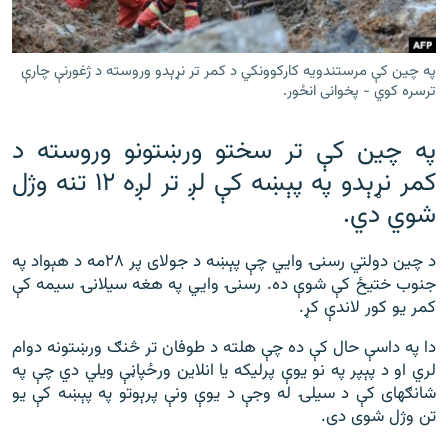
رشئ
۱۴ ساعته راډیويي خپرونې
Gandhara
په چین کې مرستندویه کارکوونکي د کمر تر نړېدو وروسته د ژغورنې چارې
ترسره کوي - پخوانی انځور.
موږ وڅارئ
په چین کې تر سختو ورښتونو وروسته د
کمر نړېدو په پېښه کې لږ تر لږه ۱۲ تنه وژل
شوي دي.
د ازادې اروپا راډیو ټولې ووبپاڼې
د چین دولتي رسنۍ وايي چې پېښه د جولای پر ۲۸مه د هېواد په
جنوب ختیځ کې شوې ده. رسنۍ وايي په هغه سیلانۍ سیمه کې
کمر یو کور لاندې کړ.
دا په داسې حال کې ده چې هلته د طوفان تر څنګ ورښتونه دوام
لري او د پېپر په نو یوې پرلیکه یا انلاین ورځپاڼې ویلي دي چې په
شانګهای کې د سیلۍ له وجې د یوې ونې پرېوتو په پېښه کې یو
تن وژل شوی دی.