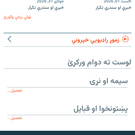
اګست 01, 2026
جولای 31, 2026
خبرې او سندرې تکرار
خبرې او سندرې تکرار
ټولې برخې وګورئ
زموږ راډیويي خپرونې
لوست ته دوام ورکړئ
سیمه او نړۍ
تفصیل...
پښتونخوا او قبایل
تفصیل...