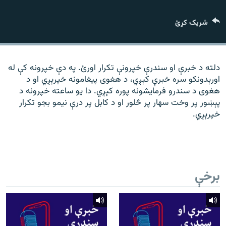
رشئ
۱۴ ساعته راډیويي خپرونې
شریک کړئ
Gandhara
موږ وڅارئ
دلته د خبرې او سندرې خپرونې تکرار اورئ. په دې خپرونه کې له
اورېدونکو سره خبرې کېږي، د هغوی پیغامونه خپرېږي او د
هغوی د سندرو فرمایشونه پوره کېږي. دا یو ساعته خپرونه د
پېښور پر وخت سهار پر څلور او د کابل پر درې نیمو بجو تکرار
د ازادې اروپا راډیو ټولې ووبپاڼې
خپرېږي.
برخې