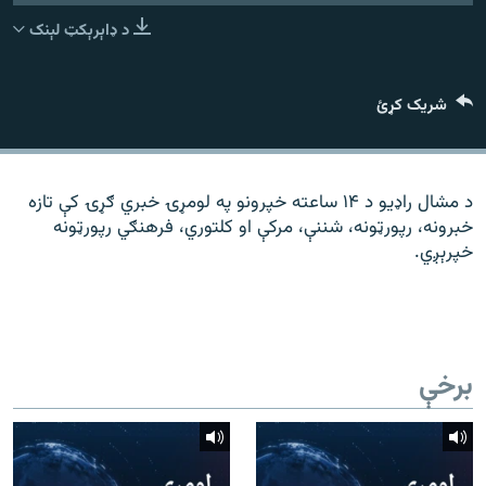
رشئ
۱۴ ساعته راډیويي خپرونې
د ډاېرېکټ لېنک
Gandhara
شریک کړئ
موږ وڅارئ
د مشال راډیو د ۱۴ ساعته خپرونو په لومړۍ خبري ګړۍ کې تازه
خبرونه، رپورټونه، شننې، مرکې او کلتوري، فرهنګي رپورټونه
د ازادې اروپا راډیو ټولې ووبپاڼې
خپرېږي.
برخې