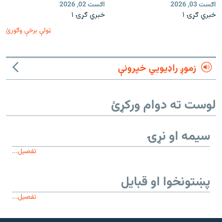
اګست 03, 2026
اګست 02, 2026
خبري ګړۍ ۱
خبري ګړۍ ۱
ټولې برخې وګورئ
زموږ راډیويي خپرونې
لوست ته دوام ورکړئ
سیمه او نړۍ
تفصیل...
پښتونخوا او قبایل
تفصیل...