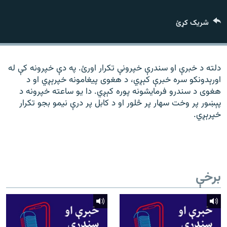
رشئ
۱۴ ساعته راډیويي خپرونې
شریک کړئ
Gandhara
موږ وڅارئ
دلته د خبرې او سندرې خپرونې تکرار اورئ. په دې خپرونه کې له
اورېدونکو سره خبرې کېږي، د هغوی پیغامونه خپرېږي او د
هغوی د سندرو فرمایشونه پوره کېږي. دا یو ساعته خپرونه د
پېښور پر وخت سهار پر څلور او د کابل پر درې نیمو بجو تکرار
د ازادې اروپا راډیو ټولې ووبپاڼې
خپرېږي.
برخې