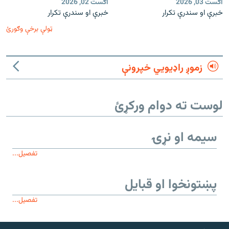
اګست 03, 2026
اګست 02, 2026
خبرې او سندرې تکرار
خبرې او سندرې تکرار
ټولې برخې وګورئ
زموږ راډیويي خپرونې
لوست ته دوام ورکړئ
سیمه او نړۍ
تفصیل...
پښتونخوا او قبایل
تفصیل...