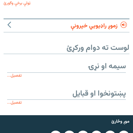
ټولې برخې وګورئ
زموږ راډیويي خپرونې
لوست ته دوام ورکړئ
سیمه او نړۍ
تفصیل...
پښتونخوا او قبایل
تفصیل...
موږ وڅارئ