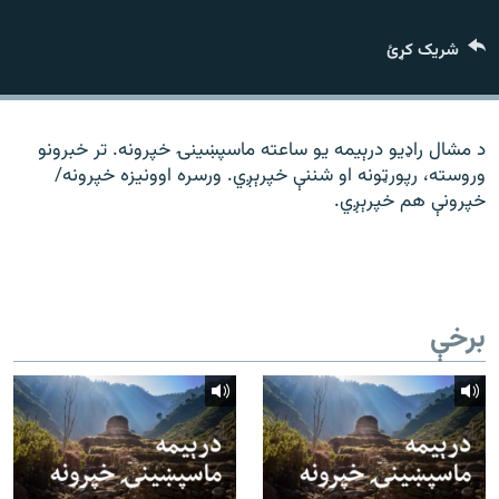
رشئ
۱۴ ساعته راډیويي خپرونې
شریک کړئ
Gandhara
موږ وڅارئ
د مشال راډیو درېیمه یو ساعته ماسپښینۍ خپرونه. تر خبرونو
وروسته، رپورټونه او شننې خپرېږي. ورسره اوونیزه خپرونه/
خپرونې هم خپرېږي.
د ازادې اروپا راډیو ټولې ووبپاڼې
برخې