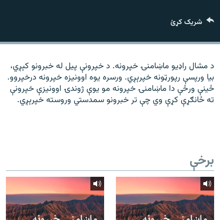
رشئ
۱۴ ساعته راډیويي خپرونې
شریک کړئ
Gandhara
موږ وڅارئ
د مشال راډیو ماښامنۍ خپرونه. د خپرونې پیل له خبرونو کېږي،
بیا ورپسې رپورټونه خپرېږي. ورسره یوه اوونیزه خپرونه درخپروو.
ځینې ورځې دا ماښامنۍ خپرونه مو یوې ژوندۍ اوونیزې خپرونې
ته ځانګړې کړې وي چې تر خبرونو سمدستي وروسته خپرېږي.
د ازادې اروپا راډیو ټولې ووبپاڼې
برخې