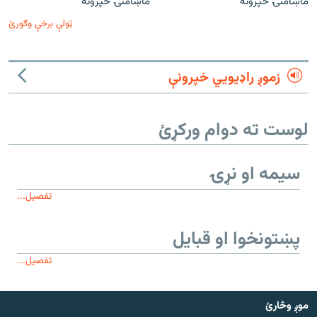
ماښامنۍ خپرونه
ماښامنۍ خپرونه
ټولې برخې وګورئ
زموږ راډیويي خپرونې
لوست ته دوام ورکړئ
سیمه او نړۍ
تفصیل...
پښتونخوا او قبایل
تفصیل...
موږ وڅارئ