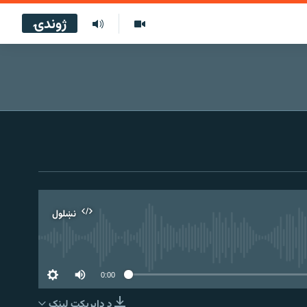
ژوندۍ
نښلول
0:00
د ډاېرېکټ لېنک