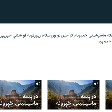
ته ماسپښینۍ خپرونه. تر خبرونو وروسته، رپورټونه او شننې خپرېږي
خپرېږي.