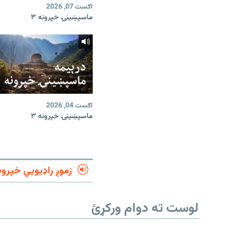
اګست 07, 2026
ماسپښینۍ خپرونه ۳
اګست 04, 2026
ماسپښینۍ خپرونه ۳
زموږ راډیويي خپرون
لوست ته دوام ورکړئ