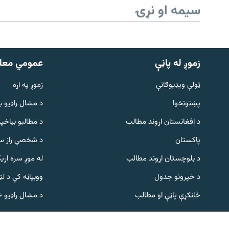
سیمه او نړۍ
زموږ له پاڼې
عمومي معل
ټولې ویډیوګانې
زموږ په اړه
پښتونخوا
د مشال راډيو ب
Gandhara
د افغانستان اړوند مطالب
د مطالبو بیاخپر
پاکستان
د شخصي راز سا
موږ وڅارئ
د بلوچستان اړوند مطالب
له موږ سره اړی
د خپرونو جدول
ووبپاڼه کې د ل
د ازادې اروپا راډیو ټولې ووبپاڼې
ځانګړې پاڼې او مطالب
د مشال راډیو 