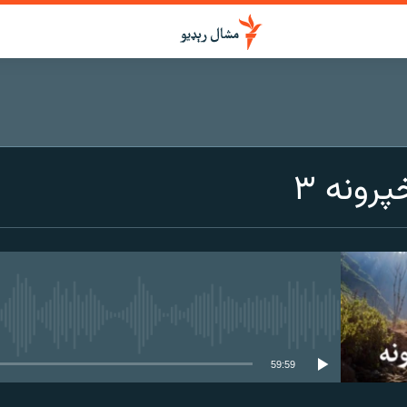
رونه ۳
هېڅ میډیايي سرچینه اوس نشته
59:59