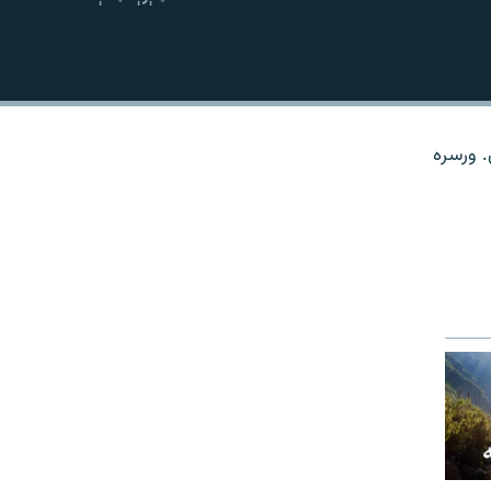
نښلول
. ورسره