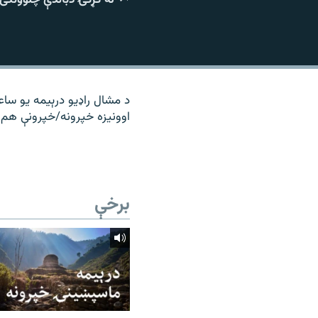
۱۴ ساعته راډیويي خپرونې
رشئ
د مشال راډیو درېیمه یو ساع
اوونیزه خپرونه/خپرونې هم 
برخې