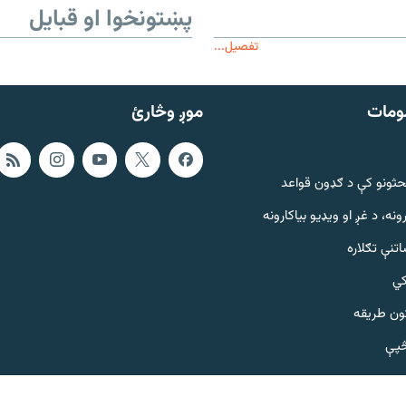
پښتونخوا او قبایل
تفصیل...
ومات
موږ وڅارئ
حثونو کې د ګډون قواعد
ونه، د غږ او ویډیو بیاکارونه
تنې تګلاره
کي
ټون طریقه
څپې