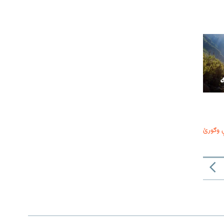
 وګورئ