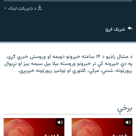
رشئ
۱۴ ساعته راډیويي خپرونې
د ډاېرېکټ لېنک
Gandhara
شریک کړئ
موږ وڅارئ
د مشال راډیو د ۱۴ ساعته خپرونو دویمه او وروستۍ خبري ګړۍ.
په دې خپرونه کې تر خبرونو وروسته بېلا بېل سیمه ییز او نړیوال
د ازادې اروپا راډیو ټولې ووبپاڼې
رپورټونه، شننې، مرکې، کلتوري او ټولنیز رپورټونه خپرېږي.
برخې