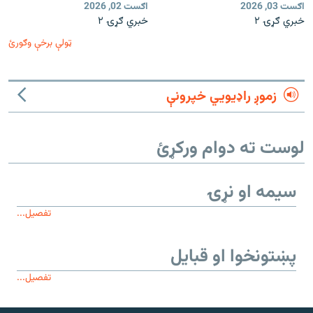
اګست 03, 2026
اګست 02, 2026
خبري ګړۍ ۲
خبري ګړۍ ۲
ټولې برخې وګورئ
زموږ راډیويي خپرونې
لوست ته دوام ورکړئ
سیمه او نړۍ
تفصیل...
پښتونخوا او قبایل
تفصیل...