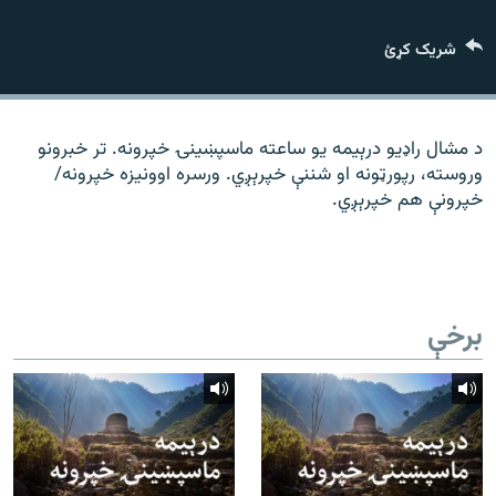
رشئ
۱۴ ساعته راډیويي خپرونې
شریک کړئ
Gandhara
موږ وڅارئ
د مشال راډیو درېیمه یو ساعته ماسپښینۍ خپرونه. تر خبرونو
وروسته، رپورټونه او شننې خپرېږي. ورسره اوونیزه خپرونه/
خپرونې هم خپرېږي.
د ازادې اروپا راډیو ټولې ووبپاڼې
برخې