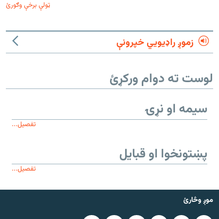
ټولې برخې وګورئ
زموږ راډیويي خپرونې
لوست ته دوام ورکړئ
سیمه او نړۍ
تفصیل...
پښتونخوا او قبایل
تفصیل...
موږ وڅارئ