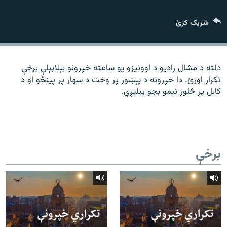
رشئ
۱۴ ساعته راډیويي خپرونې
شریک کړئ
Gandhara
موږ وڅارئ
دلته د مشال راډیو د اوونیزو یو ساعته خپرونو بېلابېلې برخې
تکرار اورئ. دا خپرونه د پېښور پر وخت د سهار پر پینځو او د
کابل پر څلور نیمو بجو پیلېږي.
د ازادې اروپا راډیو ټولې ووبپاڼې
برخې