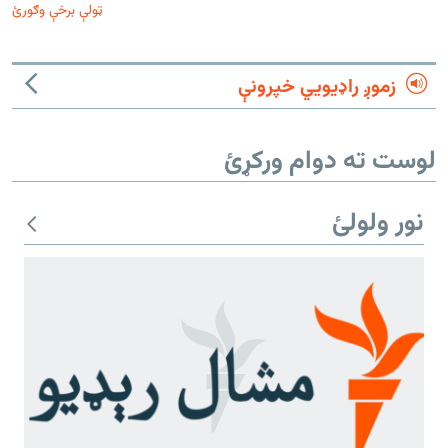
ټولې برخې وګورئ
زموږ راډیويي خپرونې
لوست ته دوام ورکړئ
نور ولولئ